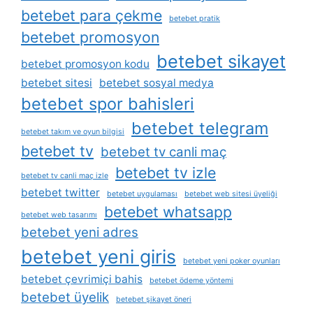
betebet para çekme
betebet pratik
betebet promosyon
betebet sikayet
betebet promosyon kodu
betebet sitesi
betebet sosyal medya
betebet spor bahisleri
betebet telegram
betebet takım ve oyun bilgisi
betebet tv
betebet tv canli maç
betebet tv izle
betebet tv canli maç izle
betebet twitter
betebet uygulaması
betebet web sitesi üyeliği
betebet whatsapp
betebet web tasarımı
betebet yeni adres
betebet yeni giris
betebet yeni poker oyunları
betebet çevrimiçi bahis
betebet ödeme yöntemi
betebet üyelik
betebet şikayet öneri