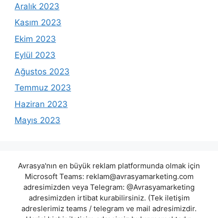
Aralık 2023
Kasım 2023
Ekim 2023
Eylül 2023
Ağustos 2023
Temmuz 2023
Haziran 2023
Mayıs 2023
Avrasya'nın en büyük reklam platformunda olmak için
Microsoft Teams:
reklam@avrasyamarketing.com
adresimizden veya Telegram: @Avrasyamarketing
adresimizden irtibat kurabilirsiniz. (Tek iletişim
adreslerimiz teams / telegram ve mail adresimizdir.