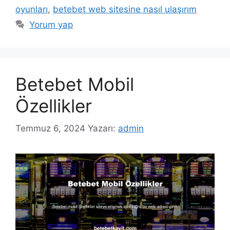
oyunları
,
betebet web sitesine nasıl ulaşırım
Yorum yap
Betebet Mobil
Özellikler
Temmuz 6, 2024
Yazarı:
admin