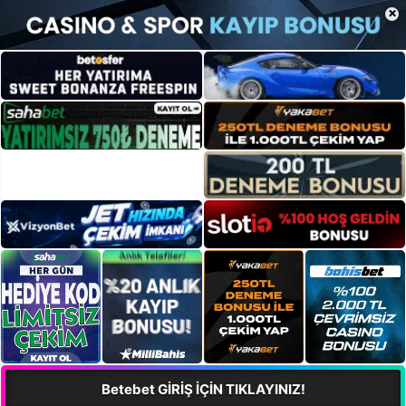
×
Betebet GİRİŞ İÇİN TIKLAYINIZ!