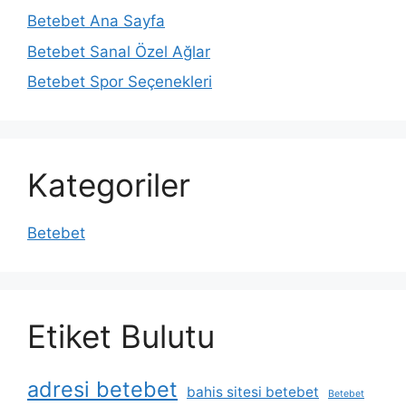
Betebet Ana Sayfa
Betebet Sanal Özel Ağlar
Betebet Spor Seçenekleri
Kategoriler
Betebet
Etiket Bulutu
adresi betebet
bahis sitesi betebet
Betebet