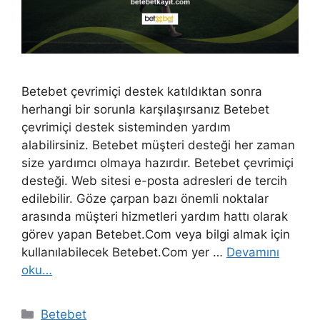
Betebet çevrimiçi destek katıldıktan sonra
herhangi bir sorunla karşılaşırsanız Betebet
çevrimiçi destek sisteminden yardım
alabilirsiniz. Betebet müşteri desteği her zaman
size yardımcı olmaya hazırdır. Betebet çevrimiçi
desteği. Web sitesi e-posta adresleri de tercih
edilebilir. Göze çarpan bazı önemli noktalar
arasında müşteri hizmetleri yardım hattı olarak
görev yapan Betebet.Com veya bilgi almak için
kullanılabilecek Betebet.Com yer …
Devamını
oku…
Kategoriler
Betebet