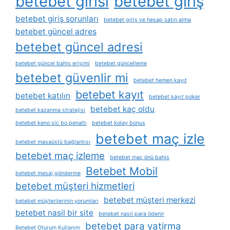
betebet girisi
betebet giriş
betebet giriş sorunları
betebet giriş ve hesap satın alma
betebet güncel adres
betebet güncel adresi
betebet güncel bahis erişimi
betebet güncelleme
betebet güvenlir mi
betebet hemen kayıt
betebet kayıt
betebet katılın
betebet kayıt poker
betebet kaç oldu
betebet kazanma stratejisi
betebet keno sic bo penaltı
betebet kolay bonus
betebet maç izle
betebet masaüstü bağlantısı
betebet maç izleme
betebet maç önü bahis
Betebet Mobil
betebet mesaj gönderme
betebet müşteri hizmetleri
betebet müşteri merkezi
betebet müşterilerinin yorumları
betebet nasil bir site
betebet nasıl para ödenir
betebet para yatirma
Betebet Oturum Kullanım