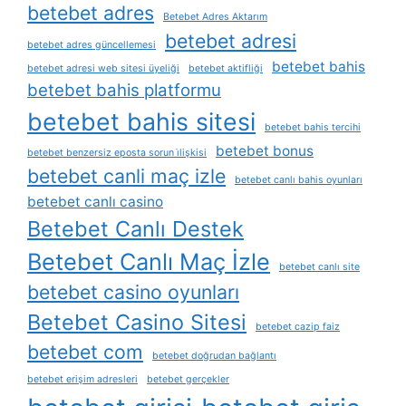
betebet adres
Betebet Adres Aktarım
betebet adresi
betebet adres güncellemesi
betebet bahis
betebet adresi web sitesi üyeliği
betebet aktifliği
betebet bahis platformu
betebet bahis sitesi
betebet bahis tercihi
betebet bonus
betebet benzersiz eposta sorun i̇lişkisi
betebet canli maç izle
betebet canlı bahis oyunları
betebet canlı casino
Betebet Canlı Destek
Betebet Canlı Maç İzle
betebet canlı site
betebet casino oyunları
Betebet Casino Sitesi
betebet cazip faiz
betebet com
betebet doğrudan bağlantı
betebet erişim adresleri
betebet gerçekler