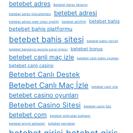
betebet adres
Betebet Adres Aktarım
betebet adresi
betebet adres güncellemesi
betebet bahis
betebet adresi web sitesi üyeliği
betebet aktifliği
betebet bahis platformu
betebet bahis sitesi
betebet bahis tercihi
betebet bonus
betebet benzersiz eposta sorun i̇lişkisi
betebet canli maç izle
betebet canlı bahis oyunları
betebet canlı casino
Betebet Canlı Destek
Betebet Canlı Maç İzle
betebet canlı site
betebet casino oyunları
Betebet Casino Sitesi
betebet cazip faiz
betebet com
betebet doğrudan bağlantı
betebet erişim adresleri
betebet gerçekler