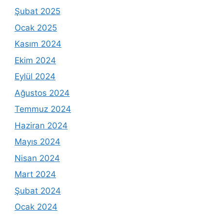
Şubat 2025
Ocak 2025
Kasım 2024
Ekim 2024
Eylül 2024
Ağustos 2024
Temmuz 2024
Haziran 2024
Mayıs 2024
Nisan 2024
Mart 2024
Şubat 2024
Ocak 2024