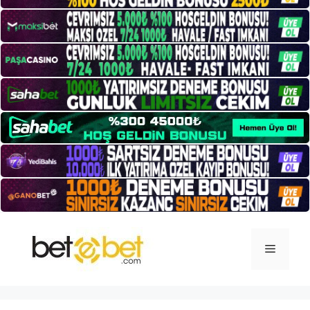
İçeriğe
atla
Menü