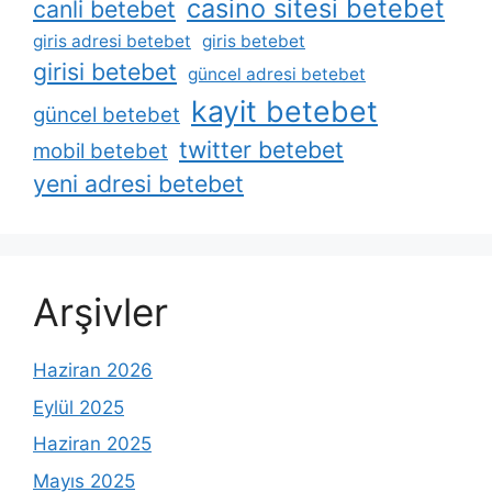
casino sitesi betebet
canli betebet
giris adresi betebet
giris betebet
girisi betebet
güncel adresi betebet
kayit betebet
güncel betebet
twitter betebet
mobil betebet
yeni adresi betebet
Arşivler
Haziran 2026
Eylül 2025
Haziran 2025
Mayıs 2025