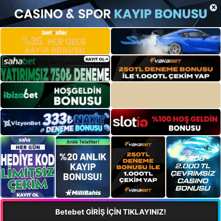
×
Betebet GİRİŞ İÇİN TIKLAYINIZ!