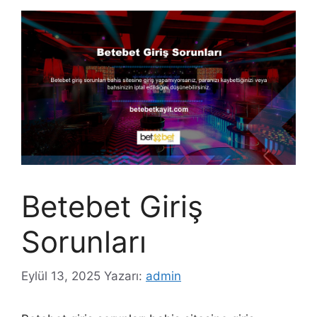
Betebet Giriş
Sorunları
Eylül 13, 2025
Yazarı:
admin