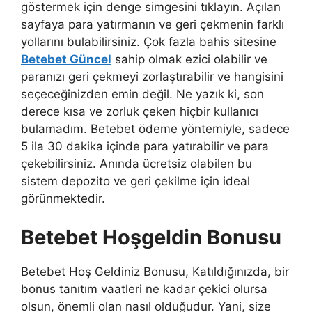
göstermek için denge simgesini tıklayın. Açılan
sayfaya para yatırmanın ve geri çekmenin farklı
yollarını bulabilirsiniz. Çok fazla bahis sitesine
Betebet Güncel
sahip olmak ezici olabilir ve
paranızı geri çekmeyi zorlaştırabilir ve hangisini
seçeceğinizden emin değil. Ne yazık ki, son
derece kısa ve zorluk çeken hiçbir kullanıcı
bulamadım. Betebet ödeme yöntemiyle, sadece
5 ila 30 dakika içinde para yatırabilir ve para
çekebilirsiniz. Anında ücretsiz olabilen bu
sistem depozito ve geri çekilme için ideal
görünmektedir.
Betebet Hoşgeldin Bonusu
Betebet Hoş Geldiniz Bonusu, Katıldığınızda, bir
bonus tanıtım vaatleri ne kadar çekici olursa
olsun, önemli olan nasıl olduğudur. Yani, size