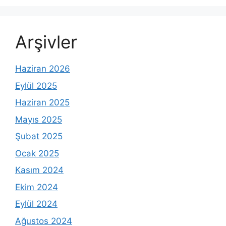
Arşivler
Haziran 2026
Eylül 2025
Haziran 2025
Mayıs 2025
Şubat 2025
Ocak 2025
Kasım 2024
Ekim 2024
Eylül 2024
Ağustos 2024