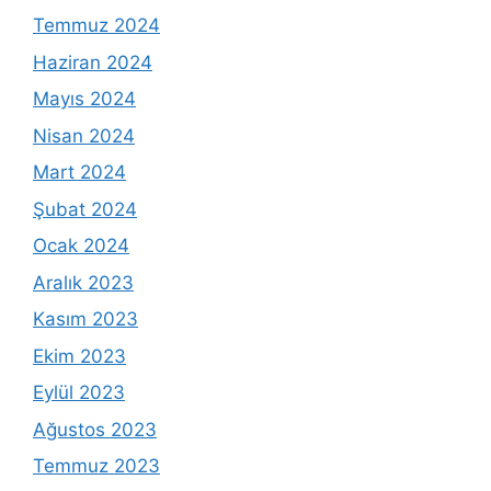
Temmuz 2024
Haziran 2024
Mayıs 2024
Nisan 2024
Mart 2024
Şubat 2024
Ocak 2024
Aralık 2023
Kasım 2023
Ekim 2023
Eylül 2023
Ağustos 2023
Temmuz 2023