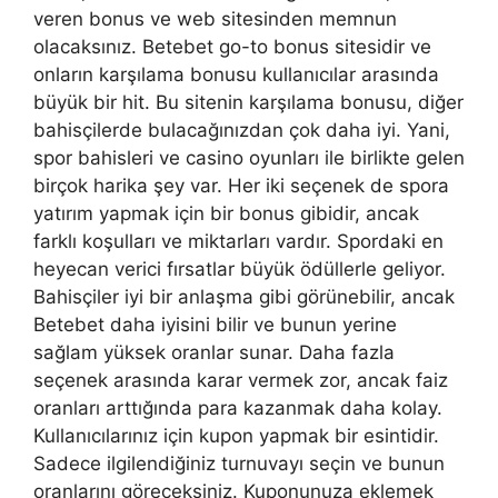
veren bonus ve web sitesinden memnun
olacaksınız. Betebet go-to bonus sitesidir ve
onların karşılama bonusu kullanıcılar arasında
büyük bir hit. Bu sitenin karşılama bonusu, diğer
bahisçilerde bulacağınızdan çok daha iyi. Yani,
spor bahisleri ve casino oyunları ile birlikte gelen
birçok harika şey var. Her iki seçenek de spora
yatırım yapmak için bir bonus gibidir, ancak
farklı koşulları ve miktarları vardır. Spordaki en
heyecan verici fırsatlar büyük ödüllerle geliyor.
Bahisçiler iyi bir anlaşma gibi görünebilir, ancak
Betebet daha iyisini bilir ve bunun yerine
sağlam yüksek oranlar sunar. Daha fazla
seçenek arasında karar vermek zor, ancak faiz
oranları arttığında para kazanmak daha kolay.
Kullanıcılarınız için kupon yapmak bir esintidir.
Sadece ilgilendiğiniz turnuvayı seçin ve bunun
oranlarını göreceksiniz. Kuponunuza eklemek