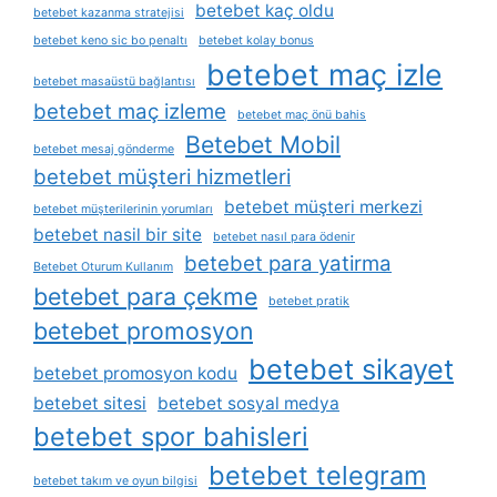
betebet kaç oldu
betebet kazanma stratejisi
betebet keno sic bo penaltı
betebet kolay bonus
betebet maç izle
betebet masaüstü bağlantısı
betebet maç izleme
betebet maç önü bahis
Betebet Mobil
betebet mesaj gönderme
betebet müşteri hizmetleri
betebet müşteri merkezi
betebet müşterilerinin yorumları
betebet nasil bir site
betebet nasıl para ödenir
betebet para yatirma
Betebet Oturum Kullanım
betebet para çekme
betebet pratik
betebet promosyon
betebet sikayet
betebet promosyon kodu
betebet sitesi
betebet sosyal medya
betebet spor bahisleri
betebet telegram
betebet takım ve oyun bilgisi