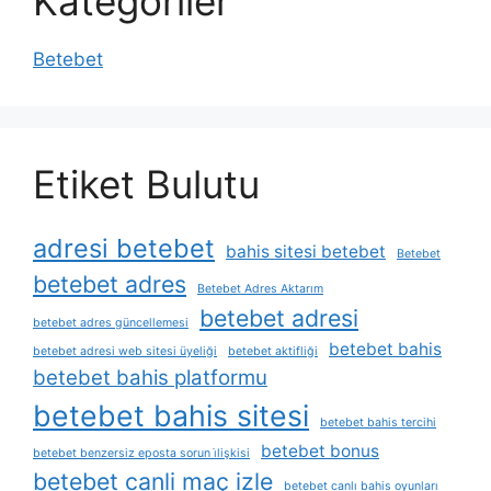
Kategoriler
Betebet
Etiket Bulutu
adresi betebet
bahis sitesi betebet
Betebet
betebet adres
Betebet Adres Aktarım
betebet adresi
betebet adres güncellemesi
betebet bahis
betebet adresi web sitesi üyeliği
betebet aktifliği
betebet bahis platformu
betebet bahis sitesi
betebet bahis tercihi
betebet bonus
betebet benzersiz eposta sorun i̇lişkisi
betebet canli maç izle
betebet canlı bahis oyunları