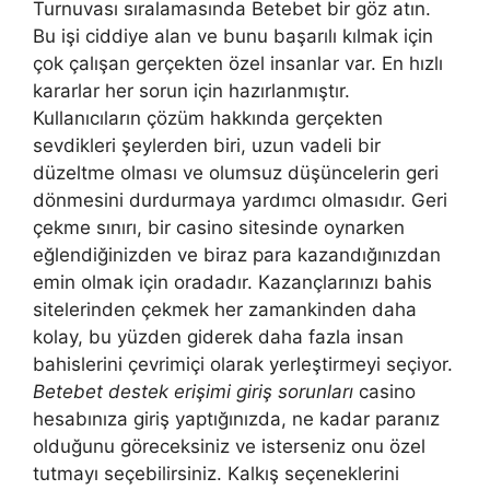
Turnuvası sıralamasında Betebet bir göz atın.
Bu işi ciddiye alan ve bunu başarılı kılmak için
çok çalışan gerçekten özel insanlar var. En hızlı
kararlar her sorun için hazırlanmıştır.
Kullanıcıların çözüm hakkında gerçekten
sevdikleri şeylerden biri, uzun vadeli bir
düzeltme olması ve olumsuz düşüncelerin geri
dönmesini durdurmaya yardımcı olmasıdır. Geri
çekme sınırı, bir casino sitesinde oynarken
eğlendiğinizden ve biraz para kazandığınızdan
emin olmak için oradadır. Kazançlarınızı bahis
sitelerinden çekmek her zamankinden daha
kolay, bu yüzden giderek daha fazla insan
bahislerini çevrimiçi olarak yerleştirmeyi seçiyor.
Betebet destek erişimi giriş sorunları
casino
hesabınıza giriş yaptığınızda, ne kadar paranız
olduğunu göreceksiniz ve isterseniz onu özel
tutmayı seçebilirsiniz. Kalkış seçeneklerini