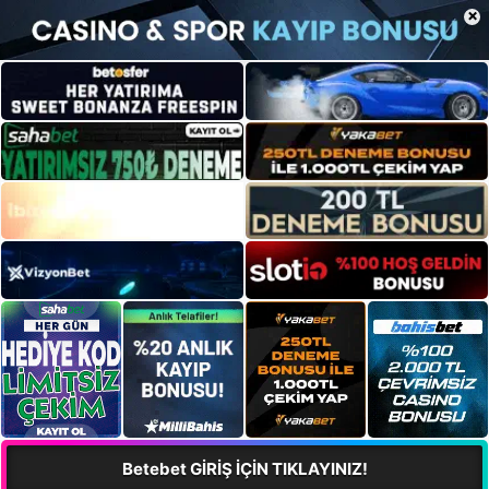
×
Betebet GİRİŞ İÇİN TIKLAYINIZ!