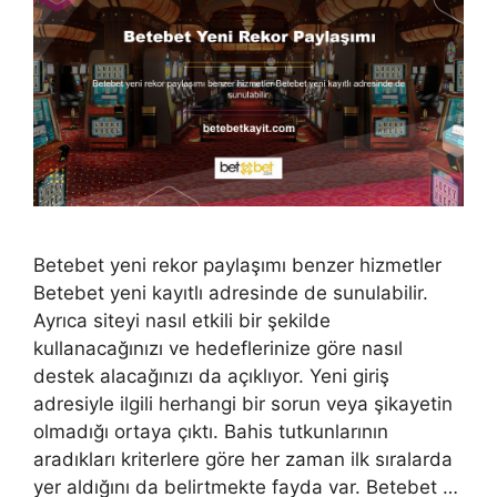
Betebet yeni rekor paylaşımı benzer hizmetler
Betebet yeni kayıtlı adresinde de sunulabilir.
Ayrıca siteyi nasıl etkili bir şekilde
kullanacağınızı ve hedeflerinize göre nasıl
destek alacağınızı da açıklıyor. Yeni giriş
adresiyle ilgili herhangi bir sorun veya şikayetin
olmadığı ortaya çıktı. Bahis tutkunlarının
aradıkları kriterlere göre her zaman ilk sıralarda
yer aldığını da belirtmekte fayda var. Betebet …