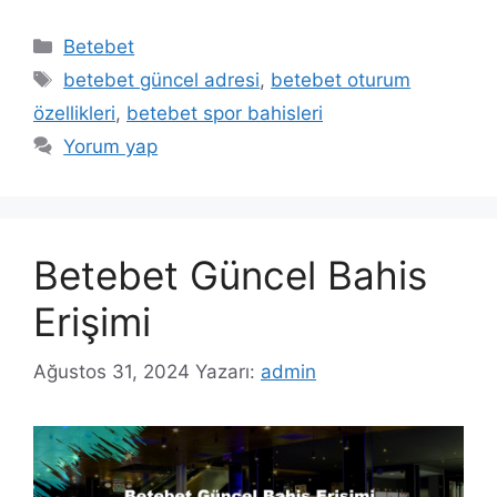
Kategoriler
Betebet
Etiketler
betebet güncel adresi
,
betebet oturum
özellikleri
,
betebet spor bahisleri
Yorum yap
Betebet Güncel Bahis
Erişimi
Ağustos 31, 2024
Yazarı:
admin