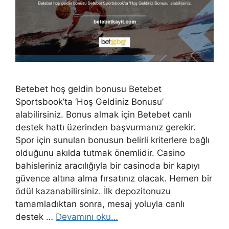
Betebet hoş geldin bonusu Betebet
Sportsbook’ta ‘Hoş Geldiniz Bonusu’
alabilirsiniz. Bonus almak için Betebet canlı
destek hattı üzerinden başvurmanız gerekir.
Spor için sunulan bonusun belirli kriterlere bağlı
olduğunu akılda tutmak önemlidir. Casino
bahisleriniz aracılığıyla bir casinoda bir kapıyı
güvence altına alma fırsatınız olacak. Hemen bir
ödül kazanabilirsiniz. İlk depozitonuzu
tamamladıktan sonra, mesaj yoluyla canlı
destek …
Devamını oku…