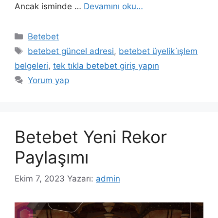
Ancak isminde …
Devamını oku…
Kategoriler
Betebet
Etiketler
betebet güncel adresi
,
betebet üyelik i̇şlem
belgeleri
,
tek tıkla betebet giriş yapın
Yorum yap
Betebet Yeni Rekor
Paylaşımı
Ekim 7, 2023
Yazarı:
admin