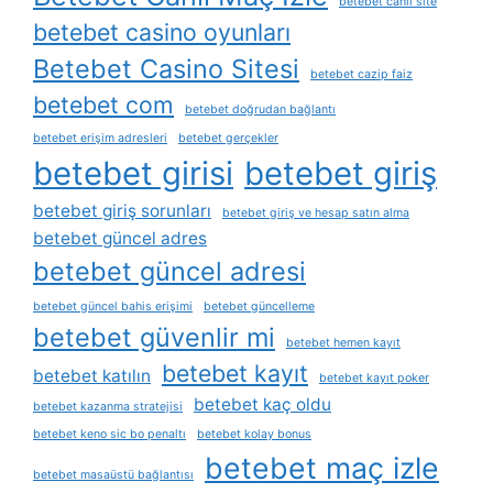
betebet canlı site
betebet casino oyunları
Betebet Casino Sitesi
betebet cazip faiz
betebet com
betebet doğrudan bağlantı
betebet erişim adresleri
betebet gerçekler
betebet girisi
betebet giriş
betebet giriş sorunları
betebet giriş ve hesap satın alma
betebet güncel adres
betebet güncel adresi
betebet güncel bahis erişimi
betebet güncelleme
betebet güvenlir mi
betebet hemen kayıt
betebet kayıt
betebet katılın
betebet kayıt poker
betebet kaç oldu
betebet kazanma stratejisi
betebet keno sic bo penaltı
betebet kolay bonus
betebet maç izle
betebet masaüstü bağlantısı