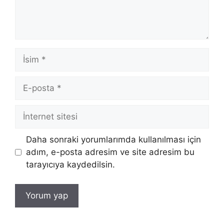
İsim
E-
posta
İnternet
sitesi
Daha sonraki yorumlarımda kullanılması için
adım, e-posta adresim ve site adresim bu
tarayıcıya kaydedilsin.