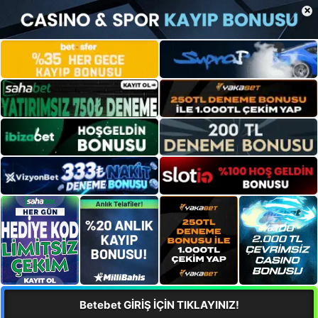
×
Betebet GİRİŞ İÇİN TIKLAYINIZ!