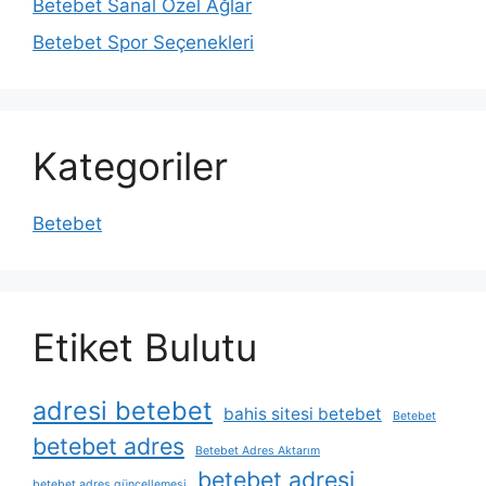
Betebet Sanal Özel Ağlar
Betebet Spor Seçenekleri
Kategoriler
Betebet
Etiket Bulutu
adresi betebet
bahis sitesi betebet
Betebet
betebet adres
Betebet Adres Aktarım
betebet adresi
betebet adres güncellemesi