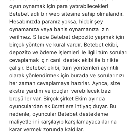
oyun oynamak için para yatırabilecekleri
Betebet adlı bir web sitesine sahip olmalarıdır.
Hesabınızda paranız yoksa, hiçbir şey
oynamanıza veya bahis oynamanıza izin
verilmez. Sitede Betebet depozito yapmak için
birçok yöntem ve kural vardır. Betebet ekibi,
depozito ve ödeme işlemleri ile ilgili tüm soruları
cevaplamak için canlı destek ekibi ile birlikte
çalışır. Betebet ekibi, tüm yöntemleri ayrıntılı
olarak yönlendirmek için burada ve sorularınızı
her zaman cevaplamaya hazırlar. Ayrıca, size
ekstra yardım ve ipuçları verebilecek bazı
broşürler var. Birçok şirket Ekim ayında
oyunculardan ek ücretlere ihtiyaç duyar. Bu
nedenle, oyuncular Betebet destekleme
maliyetlerini karşılayıp karşılamayacaklarına
karar vermek zorunda kaldılar.