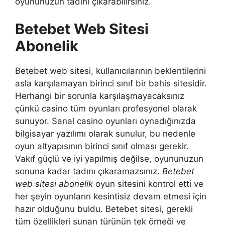
oyununuzun tadını çıkarabilirsiniz.
Betebet Web Sitesi
Abonelik
Betebet web sitesi, kullanıcılarının beklentilerini
asla karşılamayan birinci sınıf bir bahis sitesidir.
Herhangi bir sorunla karşılaşmayacaksınız
çünkü casino tüm oyunları profesyonel olarak
sunuyor. Sanal casino oyunları oynadığınızda
bilgisayar yazılımı olarak sunulur, bu nedenle
oyun altyapısının birinci sınıf olması gerekir.
Vakıf güçlü ve iyi yapılmış değilse, oyununuzun
sonuna kadar tadını çıkaramazsınız.
Betebet
web sitesi abonelik
oyun sitesini kontrol etti ve
her şeyin oyunların kesintisiz devam etmesi için
hazır olduğunu buldu. Betebet sitesi, gerekli
tüm özellikleri sunan türünün tek örneği ve