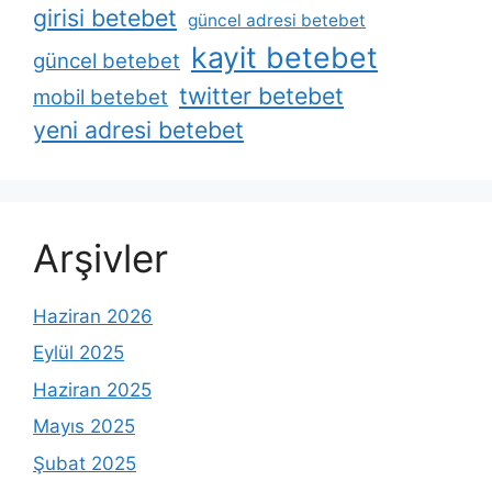
girisi betebet
güncel adresi betebet
kayit betebet
güncel betebet
twitter betebet
mobil betebet
yeni adresi betebet
Arşivler
Haziran 2026
Eylül 2025
Haziran 2025
Mayıs 2025
Şubat 2025