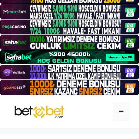
İçeriğe
atla
Menü