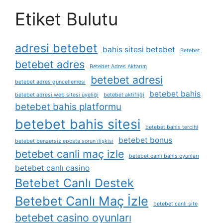
Etiket Bulutu
adresi betebet
bahis sitesi betebet
Betebet
betebet adres
Betebet Adres Aktarım
betebet adresi
betebet adres güncellemesi
betebet bahis
betebet adresi web sitesi üyeliği
betebet aktifliği
betebet bahis platformu
betebet bahis sitesi
betebet bahis tercihi
betebet bonus
betebet benzersiz eposta sorun i̇lişkisi
betebet canli maç izle
betebet canlı bahis oyunları
betebet canlı casino
Betebet Canlı Destek
Betebet Canlı Maç İzle
betebet canlı site
betebet casino oyunları