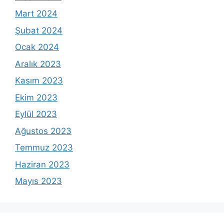
Mart 2024
Şubat 2024
Ocak 2024
Aralık 2023
Kasım 2023
Ekim 2023
Eylül 2023
Ağustos 2023
Temmuz 2023
Haziran 2023
Mayıs 2023