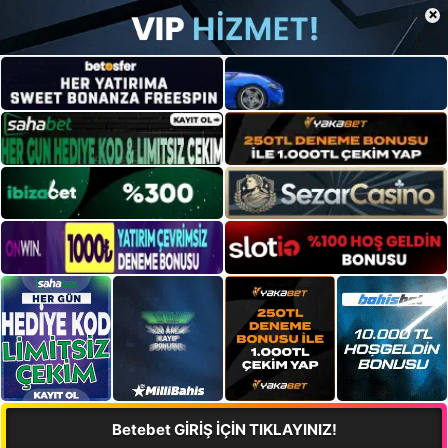
×
Betebet GİRİŞ İÇİN TIKLAYINIZ!