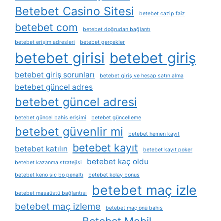
Betebet Casino Sitesi
betebet cazip faiz
betebet com
betebet doğrudan bağlantı
betebet erişim adresleri
betebet gerçekler
betebet girisi
betebet giriş
betebet giriş sorunları
betebet giriş ve hesap satın alma
betebet güncel adres
betebet güncel adresi
betebet güncel bahis erişimi
betebet güncelleme
betebet güvenlir mi
betebet hemen kayıt
betebet kayıt
betebet katılın
betebet kayıt poker
betebet kaç oldu
betebet kazanma stratejisi
betebet keno sic bo penaltı
betebet kolay bonus
betebet maç izle
betebet masaüstü bağlantısı
betebet maç izleme
betebet maç önü bahis