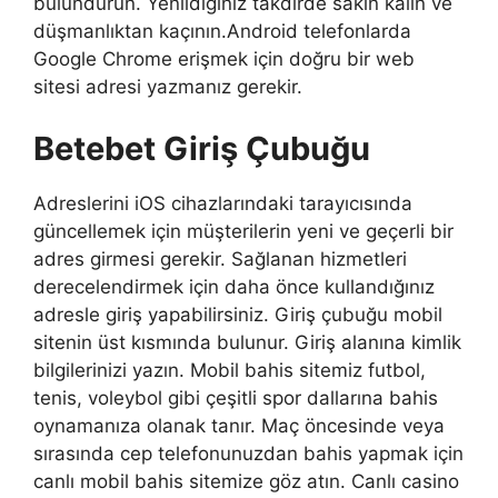
bulundurun. Yenildiğiniz takdirde sakin kalın ve
düşmanlıktan kaçının.Android telefonlarda
Google Chrome ​​​​erişmek için doğru bir web
sitesi adresi yazmanız gerekir.
Betebet Giriş Çubuğu
Adreslerini iOS cihazlarındaki tarayıcısında
güncellemek için müşterilerin yeni ve geçerli bir
adres girmesi gerekir. Sağlanan hizmetleri
derecelendirmek için daha önce kullandığınız
adresle giriş yapabilirsiniz. Giriş çubuğu mobil
sitenin üst kısmında bulunur. Giriş alanına kimlik
bilgilerinizi yazın. Mobil bahis sitemiz futbol, ​​
tenis, voleybol gibi çeşitli spor dallarına bahis
oynamanıza olanak tanır. Maç öncesinde veya
sırasında cep telefonunuzdan bahis yapmak için
canlı mobil bahis sitemize göz atın. Canlı casino