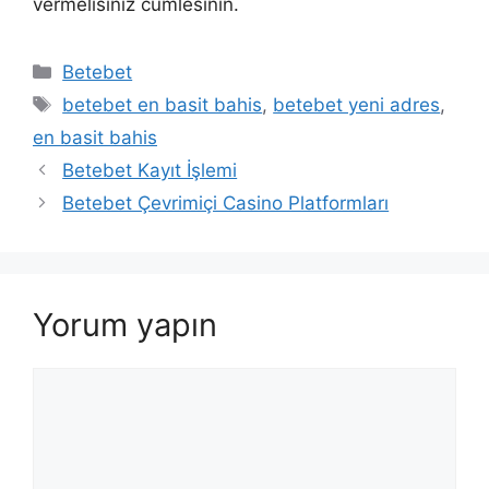
vermelisiniz cümlesinin.
Kategoriler
Betebet
Etiketler
betebet en basit bahis
,
betebet yeni adres
,
en basit bahis
Betebet Kayıt İşlemi
Betebet Çevrimiçi Casino Platformları
Yorum yapın
Yorum