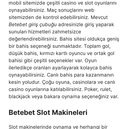
mobil sitemizde çeşitli casino ve slot oyunlarını
oynayabilirsiniz. Maç sonuçlarını web
sitemizden de kontrol edebilirsiniz. Mevcut
Betebet giriş çubuğu
adresinizle giriş yaparak
sunulan hizmetleri zahmetsizce
değerlendirebilirsiniz. Bahis sitesi oldukça geniş
bir bahis seçeneği sunmaktadır. Toplam gol,
düşük bahis, kırmızı kartlı oyuncu ve ortak gol
bahisi gibi çeşitli seçenekler var. Oyun
ilerledikçe oranları ayarlayarak kolayca bahis
oynayabilirsiniz. Canlı bahis para kazanmanın
kesin yoludur. Çoğu oyuna, casinolara ve canlı
casino oyunlarına katılabilirsiniz. Poker, rulet,
blackjack veya bakara oynama seçeneğiniz var.
Betebet Slot Makineleri
Slot makinelerinde oynama ve herhangi bir