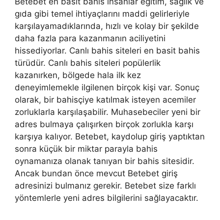
Betebet en basit bahis i̇nsanlar eğitim, sağlık ve
gıda gibi temel ihtiyaçlarını maddi gelirleriyle
karşılayamadıklarında, hızlı ve kolay bir şekilde
daha fazla para kazanmanın aciliyetini
hissediyorlar. Canlı bahis siteleri en basit bahis
türüdür. Canlı bahis siteleri popülerlik
kazanırken, bölgede hala ilk kez
deneyimlemekle ilgilenen birçok kişi var. Sonuç
olarak, bir bahisçiye katılmak isteyen acemiler
zorluklarla karşılaşabilir. Muhasebeciler yeni bir
adres bulmaya çalışırken birçok zorlukla karşı
karşıya kalıyor. Betebet, kaydolup giriş yaptıktan
sonra küçük bir miktar parayla bahis
oynamanıza olanak tanıyan bir bahis sitesidir.
Ancak bundan önce mevcut Betebet giriş
adresinizi bulmanız gerekir. Betebet size farklı
yöntemlerle yeni adres bilgilerini sağlayacaktır.