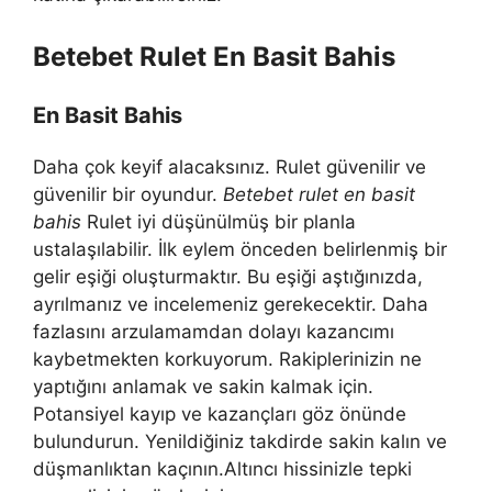
Betebet Rulet En Basit Bahis
En Basit Bahis
Daha çok keyif alacaksınız. Rulet güvenilir ve
güvenilir bir oyundur.
Betebet rulet en basit
bahis
Rulet iyi düşünülmüş bir planla
ustalaşılabilir. İlk eylem önceden belirlenmiş bir
gelir eşiği oluşturmaktır. Bu eşiği aştığınızda,
ayrılmanız ve incelemeniz gerekecektir. Daha
fazlasını arzulamamdan dolayı kazancımı
kaybetmekten korkuyorum. Rakiplerinizin ne
yaptığını anlamak ve sakin kalmak için.
Potansiyel kayıp ve kazançları göz önünde
bulundurun. Yenildiğiniz takdirde sakin kalın ve
düşmanlıktan kaçının.Altıncı hissinizle tepki