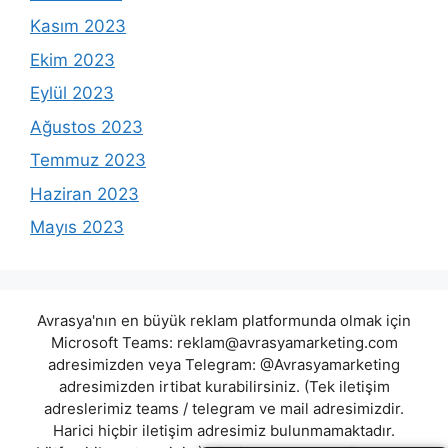
Kasım 2023
Ekim 2023
Eylül 2023
Ağustos 2023
Temmuz 2023
Haziran 2023
Mayıs 2023
Avrasya'nın en büyük reklam platformunda olmak için
Microsoft Teams:
reklam@avrasyamarketing.com
adresimizden veya Telegram: @Avrasyamarketing
adresimizden irtibat kurabilirsiniz. (Tek iletişim
adreslerimiz teams / telegram ve mail adresimizdir.
Harici hiçbir iletişim adresimiz bulunmamaktadır.