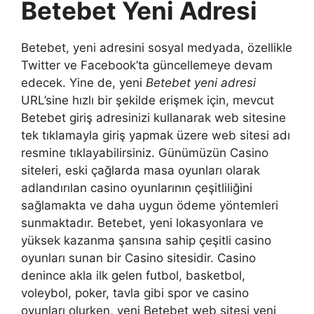
Betebet Yeni Adresi
Betebet, yeni adresini sosyal medyada, özellikle
Twitter ve Facebook’ta güncellemeye devam
edecek. Yine de, yeni
Betebet yeni adresi
URL’sine hızlı bir şekilde erişmek için, mevcut
Betebet giriş adresinizi kullanarak web sitesine
tek tıklamayla giriş yapmak üzere web sitesi adı
resmine tıklayabilirsiniz. Günümüzün Casino
siteleri, eski çağlarda masa oyunları olarak
adlandırılan casino oyunlarının çeşitliliğini
sağlamakta ve daha uygun ödeme yöntemleri
sunmaktadır. Betebet, yeni lokasyonlara ve
yüksek kazanma şansına sahip çeşitli casino
oyunları sunan bir Casino sitesidir. Casino
denince akla ilk gelen futbol, ​​basketbol, ​​
voleybol, poker, tavla gibi spor ve casino
oyunları olurken, yeni Betebet web sitesi yeni