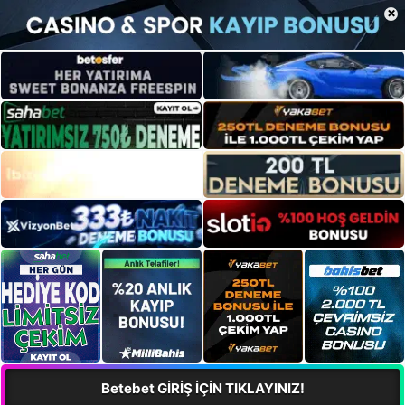
×
Betebet GİRİŞ İÇİN TIKLAYINIZ!