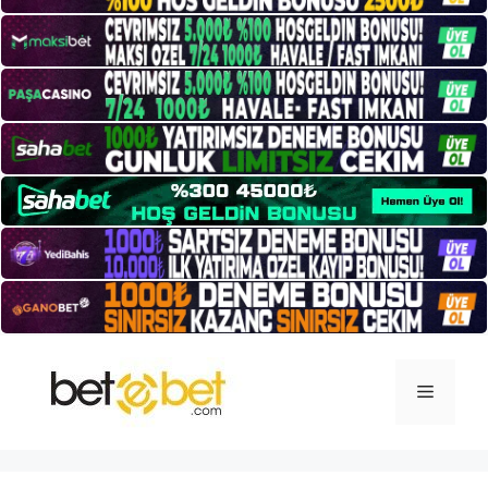
İçeriğe
atla
Menü