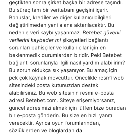
geçtikten sonra şirket başka bir adrese taşındı.
Bu süreç tam bir veritabanı geçişini içerir.
Bonuslar, krediler ve diğer kullanıcı bilgileri
değiştirilmeden yeni alana aktarılacaktır. Bu
nedenle veri kaybı yaşanmaz.
Betebet güvenli
verilerini kaybeder mi
şikayetleri bağlantı
sorunları bahisçiler ve kullanıcılar için en
beklenmedik durumlardan biridir. Peki Betebet
bağlantı sorunlarıyla ilgili nasıl yardım alabilirim?
Bu sorun oldukça sık yaşanıyor. Bu amaç için
pek çok kaynak mevcuttur. Öncelikle resmî web
sitesindeki posta kutunuzdan destek
alabilirsiniz. Bu web sitesinin resmi e-posta
adresi Betebet.com. Siteye erişemiyorsanız,
güncel adresimizi almak için lütfen bize buradan
bir e-posta gönderin. Bu size en hızlı yanıtı
verecektir. Ayrıca oyun forumlarından,
sözlüklerden ve bloglardan da