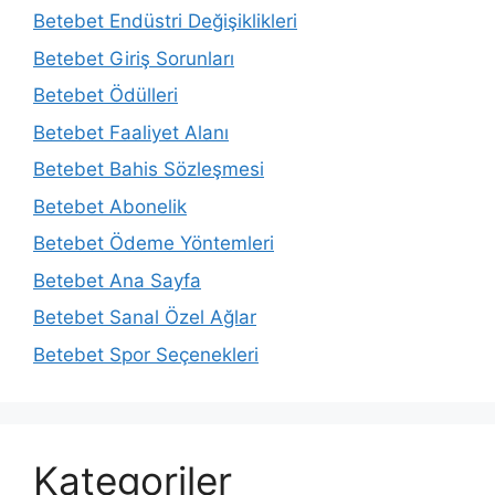
Betebet Endüstri Değişiklikleri
Betebet Giriş Sorunları
Betebet Ödülleri
Betebet Faaliyet Alanı
Betebet Bahis Sözleşmesi
Betebet Abonelik
Betebet Ödeme Yöntemleri
Betebet Ana Sayfa
Betebet Sanal Özel Ağlar
Betebet Spor Seçenekleri
Kategoriler