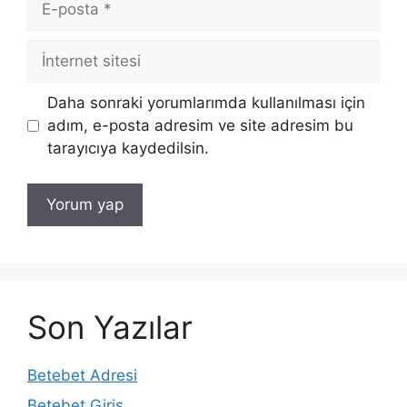
posta
İnternet
sitesi
Daha sonraki yorumlarımda kullanılması için
adım, e-posta adresim ve site adresim bu
tarayıcıya kaydedilsin.
Son Yazılar
Betebet Adresi
Betebet Giriş