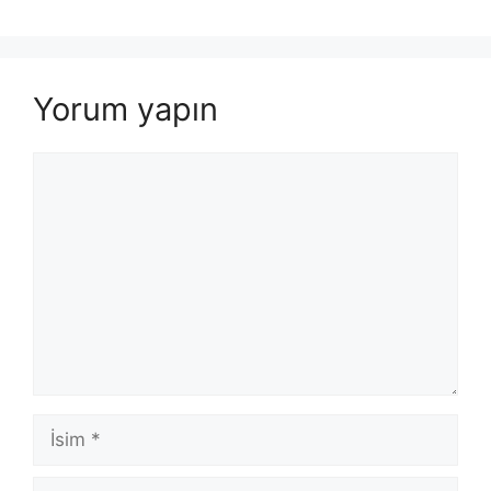
Yorum yapın
Yorum
İsim
E-