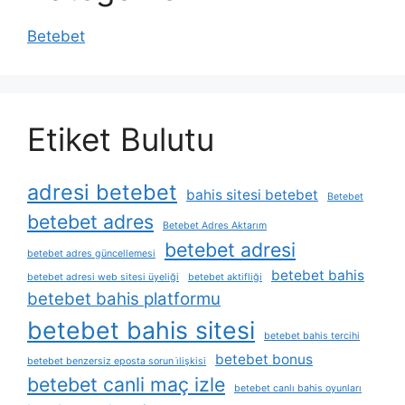
Betebet
Etiket Bulutu
adresi betebet
bahis sitesi betebet
Betebet
betebet adres
Betebet Adres Aktarım
betebet adresi
betebet adres güncellemesi
betebet bahis
betebet adresi web sitesi üyeliği
betebet aktifliği
betebet bahis platformu
betebet bahis sitesi
betebet bahis tercihi
betebet bonus
betebet benzersiz eposta sorun i̇lişkisi
betebet canli maç izle
betebet canlı bahis oyunları