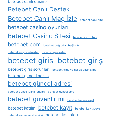
betebet canlı casino
Betebet Canlı Destek
Betebet Canlı Maç İzle
betebet canlı site
betebet casino oyunları
Betebet Casino Sitesi
betebet cazip faiz
betebet com
betebet doğrudan bağlantı
betebet erişim adresleri
betebet gerçekler
betebet girisi
betebet giriş
betebet giriş sorunları
betebet giriş ve hesap satın alma
betebet güncel adres
betebet güncel adresi
betebet güncel bahis erişimi
betebet güncelleme
betebet güvenlir mi
betebet hemen kayıt
betebet kayıt
betebet katılın
betebet kayıt poker
betebet kaç oldu
betebet kazanma stratejisi