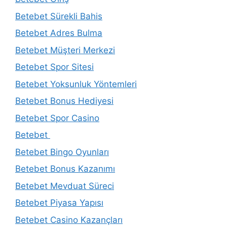
Betebet Sürekli Bahis
Betebet Adres Bulma
Betebet Müşteri Merkezi
Betebet Spor Sitesi
Betebet Yoksunluk Yöntemleri
Betebet Bonus Hediyesi
Betebet Spor Casino
Betebet
Betebet Bingo Oyunları
Betebet Bonus Kazanımı
Betebet Mevduat Süreci
Betebet Piyasa Yapısı
Betebet Casino Kazançları