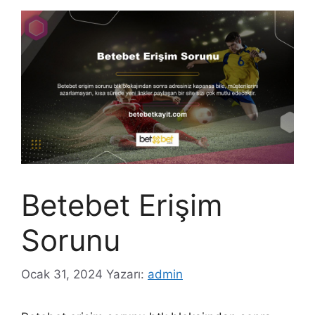
Betebet Erişim
Sorunu
Ocak 31, 2024
Yazarı:
admin