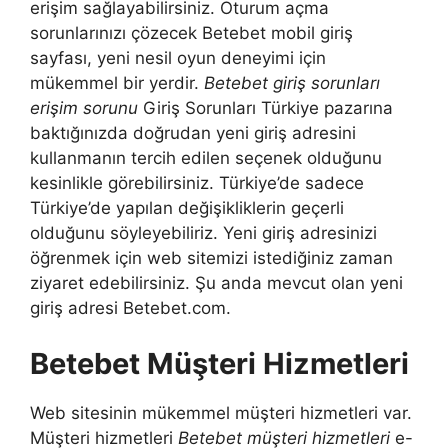
erişim sağlayabilirsiniz. Oturum açma
sorunlarınızı çözecek Betebet mobil giriş
sayfası, yeni nesil oyun deneyimi için
mükemmel bir yerdir.
Betebet giriş sorunları
erişim sorunu
Giriş Sorunları Türkiye pazarına
baktığınızda doğrudan yeni giriş adresini
kullanmanın tercih edilen seçenek olduğunu
kesinlikle görebilirsiniz. Türkiye’de sadece
Türkiye’de yapılan değişikliklerin geçerli
olduğunu söyleyebiliriz. Yeni giriş adresinizi
öğrenmek için web sitemizi istediğiniz zaman
ziyaret edebilirsiniz. Şu anda mevcut olan yeni
giriş adresi Betebet.com.
Betebet Müşteri Hizmetleri
Web sitesinin mükemmel müşteri hizmetleri var.
Müşteri hizmetleri
Betebet müşteri hizmetleri
e-