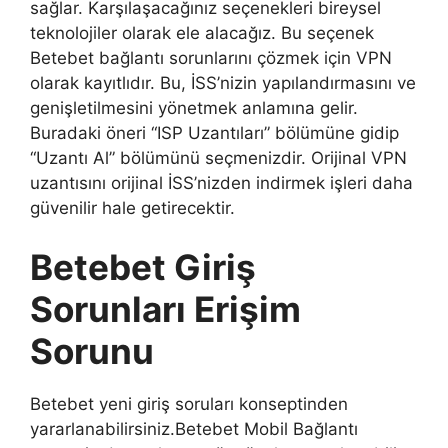
sağlar. Karşılaşacağınız seçenekleri bireysel
teknolojiler olarak ele alacağız. Bu seçenek
Betebet bağlantı sorunlarını çözmek için VPN
olarak kayıtlıdır. Bu, İSS’nizin yapılandırmasını ve
genişletilmesini yönetmek anlamına gelir.
Buradaki öneri “ISP Uzantıları” bölümüne gidip
“Uzantı Al” bölümünü seçmenizdir. Orijinal VPN
uzantısını orijinal İSS’nizden indirmek işleri daha
güvenilir hale getirecektir.
Betebet Giriş
Sorunları Erişim
Sorunu
Betebet yeni giriş soruları konseptinden
yararlanabilirsiniz.Betebet Mobil Bağlantı