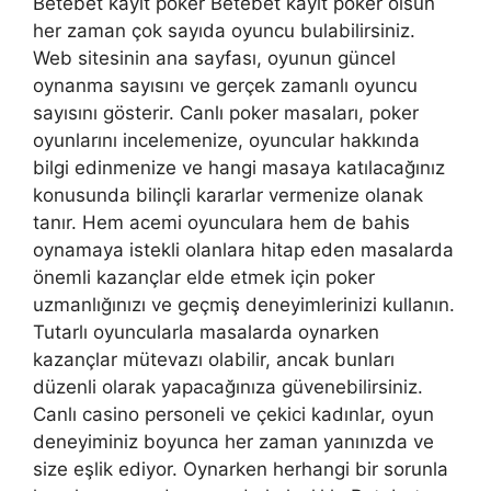
Betebet kayıt poker Betebet kayıt poker olsun
her zaman çok sayıda oyuncu bulabilirsiniz.
Web sitesinin ana sayfası, oyunun güncel
oynanma sayısını ve gerçek zamanlı oyuncu
sayısını gösterir. Canlı poker masaları, poker
oyunlarını incelemenize, oyuncular hakkında
bilgi edinmenize ve hangi masaya katılacağınız
konusunda bilinçli kararlar vermenize olanak
tanır. Hem acemi oyunculara hem de bahis
oynamaya istekli olanlara hitap eden masalarda
önemli kazançlar elde etmek için poker
uzmanlığınızı ve geçmiş deneyimlerinizi kullanın.
Tutarlı oyuncularla masalarda oynarken
kazançlar mütevazı olabilir, ancak bunları
düzenli olarak yapacağınıza güvenebilirsiniz.
Canlı casino personeli ve çekici kadınlar, oyun
deneyiminiz boyunca her zaman yanınızda ve
size eşlik ediyor. Oynarken herhangi bir sorunla