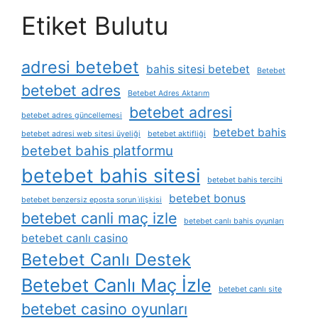
Etiket Bulutu
adresi betebet
bahis sitesi betebet
Betebet
betebet adres
Betebet Adres Aktarım
betebet adresi
betebet adres güncellemesi
betebet bahis
betebet adresi web sitesi üyeliği
betebet aktifliği
betebet bahis platformu
betebet bahis sitesi
betebet bahis tercihi
betebet bonus
betebet benzersiz eposta sorun i̇lişkisi
betebet canli maç izle
betebet canlı bahis oyunları
betebet canlı casino
Betebet Canlı Destek
Betebet Canlı Maç İzle
betebet canlı site
betebet casino oyunları