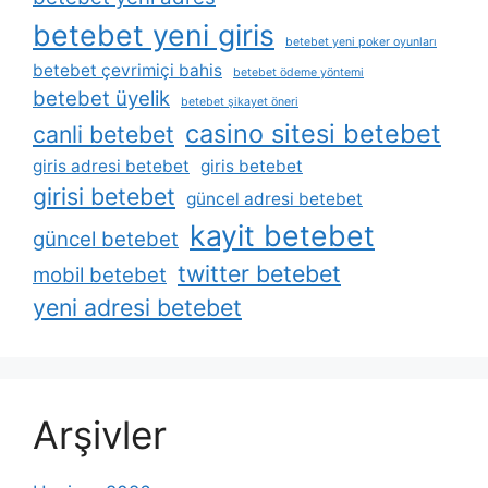
betebet yeni giris
betebet yeni poker oyunları
betebet çevrimiçi bahis
betebet ödeme yöntemi
betebet üyelik
betebet şikayet öneri
casino sitesi betebet
canli betebet
giris adresi betebet
giris betebet
girisi betebet
güncel adresi betebet
kayit betebet
güncel betebet
twitter betebet
mobil betebet
yeni adresi betebet
Arşivler