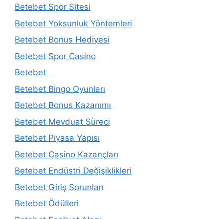
Betebet Spor Sitesi
Betebet Yoksunluk Yöntemleri
Betebet Bonus Hediyesi
Betebet Spor Casino
Betebet
Betebet Bingo Oyunları
Betebet Bonus Kazanımı
Betebet Mevduat Süreci
Betebet Piyasa Yapısı
Betebet Casino Kazançları
Betebet Endüstri Değişiklikleri
Betebet Giriş Sorunları
Betebet Ödülleri