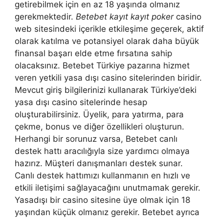
getirebilmek için en az 18 yaşında olmanız
gerekmektedir.
Betebet kayıt kayıt poker
casino
web sitesindeki içerikle etkileşime geçerek, aktif
olarak katılma ve potansiyel olarak daha büyük
finansal başarı elde etme fırsatına sahip
olacaksınız. Betebet Türkiye pazarına hizmet
veren yetkili yasa dışı casino sitelerinden biridir.
Mevcut giriş bilgilerinizi kullanarak Türkiye’deki
yasa dışı casino sitelerinde hesap
oluşturabilirsiniz. Üyelik, para yatırma, para
çekme, bonus ve diğer özellikleri oluşturun.
Herhangi bir sorunuz varsa, Betebet canlı
destek hattı aracılığıyla size yardımcı olmaya
hazırız. Müşteri danışmanları destek sunar.
Canlı destek hattımızı kullanmanın en hızlı ve
etkili iletişimi sağlayacağını unutmamak gerekir.
Yasadışı bir casino sitesine üye olmak için 18
yaşından küçük olmanız gerekir. Betebet ayrıca