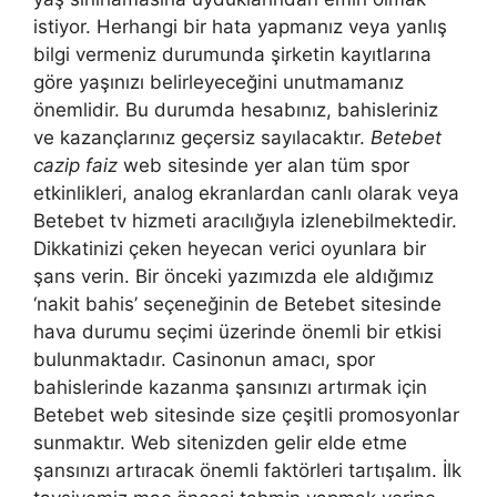
istiyor. Herhangi bir hata yapmanız veya yanlış
bilgi vermeniz durumunda şirketin kayıtlarına
göre yaşınızı belirleyeceğini unutmamanız
önemlidir. Bu durumda hesabınız, bahisleriniz
ve kazançlarınız geçersiz sayılacaktır.
Betebet
cazip faiz
web sitesinde yer alan tüm spor
etkinlikleri, analog ekranlardan canlı olarak veya
Betebet tv hizmeti aracılığıyla izlenebilmektedir.
Dikkatinizi çeken heyecan verici oyunlara bir
şans verin. Bir önceki yazımızda ele aldığımız
‘nakit bahis’ seçeneğinin de Betebet sitesinde
hava durumu seçimi üzerinde önemli bir etkisi
bulunmaktadır. Casinonun amacı, spor
bahislerinde kazanma şansınızı artırmak için
Betebet web sitesinde size çeşitli promosyonlar
sunmaktır. Web sitenizden gelir elde etme
şansınızı artıracak önemli faktörleri tartışalım. İlk