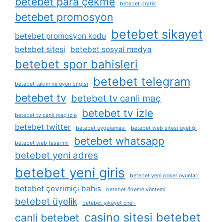
betebet para çekme
betebet pratik
betebet promosyon
betebet sikayet
betebet promosyon kodu
betebet sitesi
betebet sosyal medya
betebet spor bahisleri
betebet telegram
betebet takım ve oyun bilgisi
betebet tv
betebet tv canli maç
betebet tv izle
betebet tv canli maç izle
betebet twitter
betebet uygulaması
betebet web sitesi üyeliği
betebet whatsapp
betebet web tasarımı
betebet yeni adres
betebet yeni giris
betebet yeni poker oyunları
betebet çevrimiçi bahis
betebet ödeme yöntemi
betebet üyelik
betebet şikayet öneri
casino sitesi betebet
canli betebet