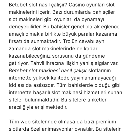
Betebet slot nasıl çalışır? Casino oyunları slot
makinelerini içerir. Bazı durumlarda bahisçiler
slot makineleri gibi oyunları da oynamayı
deneyebilirler. Bu bahisler genel olarak eğlence
amaçlı olmakla birlikte büyük paralar kazanma
fırsatı da sunmaktadır. Trolün cevabı aynı
zamanda slot makinelerinde ne kadar
kazanabileceğiniz sorusunu da gündeme
getiriyor. Tahvil ihracına ilişkin yanlış algılar var.
Betebet slot makinesi nasıl çalışır
slotlarının
internette yüksek kalitede yayınlanamayacağı
iddiası da asılsızdır. Tüm bahislerde olduğu gibi
internette başarılı slot makinesi hizmetleri sunan
siteler bulunmaktadır. Bu sitelere anketler
aracılığıyla erişilmektedir.
Tüm web sitelerinde olmasa da bazı premium
slotlarda özel animasyonlar oynatılır. Bu sitelerin