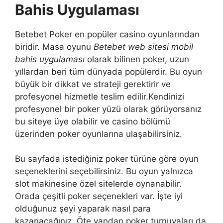
Bahis Uygulaması
Betebet Poker en popüler casino oyunlarından
biridir. Masa oyunu
Betebet web sitesi mobil
bahis uygulaması
olarak bilinen poker, uzun
yıllardan beri tüm dünyada popülerdir. Bu oyun
büyük bir dikkat ve strateji gerektirir ve
profesyonel hizmetle teslim edilir.Kendinizi
profesyonel bir poker yüzü olarak görüyorsanız
bu siteye üye olabilir ve casino bölümü
üzerinden poker oyunlarına ulaşabilirsiniz.
Bu sayfada istediğiniz poker türüne göre oyun
seçeneklerini seçebilirsiniz. Bu oyun yalnızca
slot makinesine özel sitelerde oynanabilir.
Orada çeşitli poker seçenekleri var. İşte iyi
olduğunuz şeyi yaparak nasıl para
kazanacağınız. Öte yandan poker turnuvaları da