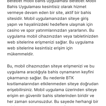
Betebet mobil bahis uygulaması Betebet Mobil
Bahis Uygulaması kesintisiz olarak hizmet
vermeye devam eden bir site, aktif bir bahis
sitesidir. Mobil uygulamanızdan siteye giriş
yapın ve hayalinizdeki hedeflere ulaşmak için
casino ve spor yatırımlarınızdan yararlanın. Bu
uygulama mobil cihazınızdan veya tabletinizden
web sitelerine erişmenizi sağlar. Bu uygulama
web sitelerine kesintisiz erişim için
mükemmeldir.
Bu, mobil cihazınızdan siteye erişmenizi ve bu
uygulama aracılığıyla bahis oynamanın keyfini
çıkarmanızı sağlar. Bu nedenle BTK
kısıtlamalarından etkilenmeden siteye doğrudan
erişebilirsiniz. Mobil uygulama üzerinden siteye
erişim en güvenilir bahis sitelerinden biridir ve
her zaman sorunsuzdur. Bu sayede herhangi bir