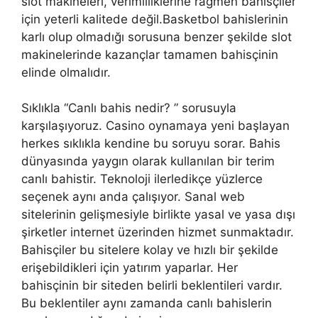
slot makineleri, verimliliklerine rağmen bahisçiler
için yeterli kalitede değil.Basketbol bahislerinin
karlı olup olmadığı sorusuna benzer şekilde slot
makinelerinde kazançlar tamamen bahisçinin
elinde olmalıdır.
Sıklıkla “Canlı bahis nedir? ” sorusuyla
karşılaşıyoruz. Casino oynamaya yeni başlayan
herkes sıklıkla kendine bu soruyu sorar. Bahis
dünyasında yaygın olarak kullanılan bir terim
canlı bahistir. Teknoloji ilerledikçe yüzlerce
seçenek aynı anda çalışıyor. Sanal web
sitelerinin gelişmesiyle birlikte yasal ve yasa dışı
şirketler internet üzerinden hizmet sunmaktadır.
Bahisçiler bu sitelere kolay ve hızlı bir şekilde
erişebildikleri için yatırım yaparlar. Her
bahisçinin bir siteden belirli beklentileri vardır.
Bu beklentiler aynı zamanda canlı bahislerin