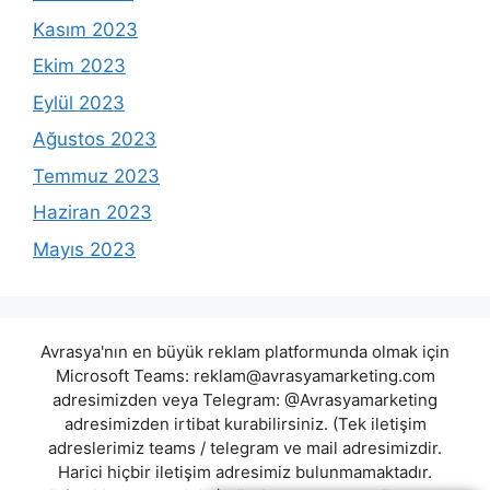
Kasım 2023
Ekim 2023
Eylül 2023
Ağustos 2023
Temmuz 2023
Haziran 2023
Mayıs 2023
Avrasya'nın en büyük reklam platformunda olmak için
Microsoft Teams:
reklam@avrasyamarketing.com
adresimizden veya Telegram: @Avrasyamarketing
adresimizden irtibat kurabilirsiniz. (Tek iletişim
adreslerimiz teams / telegram ve mail adresimizdir.
Harici hiçbir iletişim adresimiz bulunmamaktadır.