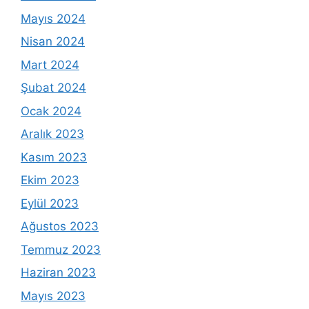
Mayıs 2024
Nisan 2024
Mart 2024
Şubat 2024
Ocak 2024
Aralık 2023
Kasım 2023
Ekim 2023
Eylül 2023
Ağustos 2023
Temmuz 2023
Haziran 2023
Mayıs 2023