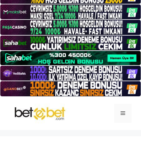
İçeriğe
atla
Menü