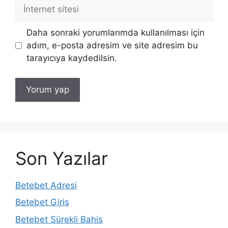
İnternet
sitesi
Daha sonraki yorumlarımda kullanılması için
adım, e-posta adresim ve site adresim bu
tarayıcıya kaydedilsin.
Son Yazılar
Betebet Adresi
Betebet Giriş
Betebet Sürekli Bahis