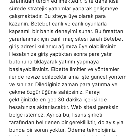
tarafından tercih edilmektedir. Site daha kısa
sürede stratejik yatırımlar yaparak gelişmeye
çalışmaktadır. Bu siteye üye olarak para
kazanın. Betebet canlı ve canlı oyunlarla
kapsamlı bir bahis deneyimi sunar. Bu fırsattan
yararlanmak için canlı maç sitesi tarafı Betebet
giriş adresi kullanıcı ağımıza üye olabilirsiniz.
Hesabınıza giriş yaptıktan sonra para yatır
butonuna tıklayarak yatırım yapmaya
başlayabilirsiniz. Elbette limitler ve yöntemler
ileride revize edilecektir ama işte güncel yöntem
ve sınırlar. Dilediğiniz zaman para yatırma ve
çekme özgürlüğüne sahipsiniz. Parayı
çektiğinizde en geç 30 dakika içerisinde
hesabınıza aktarılacaktır. Web sitesi gereksiz
belge istemez. Ayrıca bu, lisans şirketi
tarafından belirlenen bir gerekliliktir, dolayısıyla
bunda bir sorun yoktur. Ödeme teknolojimiz