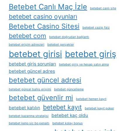
Betebet Canlı Maç İzle
betebet canlı site
betebet casino oyunları
Betebet Casino Sitesi
betebet cazip faiz
betebet com
betebet doğrudan bağlantı
betebet erişim adresleri
betebet gerçekler
betebet girisi
betebet giriş
betebet giriş sorunları
betebet giriş ve hesap satın alma
betebet güncel adres
betebet güncel adresi
betebet güncel bahis erişimi
betebet güncelleme
betebet güvenlir mi
betebet hemen kayıt
betebet kayıt
betebet katılın
betebet kayıt poker
betebet kaç oldu
betebet kazanma stratejisi
betebet keno sic bo penaltı
betebet kolay bonus