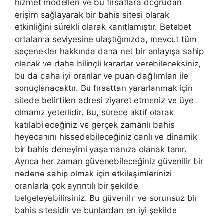
hizmet modelleri ve bu fırsatlara doğrudan
erişim sağlayarak bir bahis sitesi olarak
etkinliğini sürekli olarak kanıtlamıştır. Betebet
ortalama seviyesine ulaştığınızda, mevcut tüm
seçenekler hakkında daha net bir anlayışa sahip
olacak ve daha bilinçli kararlar verebileceksiniz,
bu da daha iyi oranlar ve puan dağılımları ile
sonuçlanacaktır. Bu fırsattan yararlanmak için
sitede belirtilen adresi ziyaret etmeniz ve üye
olmanız yeterlidir. Bu, sürece aktif olarak
katılabileceğiniz ve gerçek zamanlı bahis
heyecanını hissedebileceğiniz canlı ve dinamik
bir bahis deneyimi yaşamanıza olanak tanır.
Ayrıca her zaman güvenebileceğiniz güvenilir bir
nedene sahip olmak için etkileşimlerinizi
oranlarla çok ayrıntılı bir şekilde
belgeleyebilirsiniz. Bu güvenilir ve sorunsuz bir
bahis sitesidir ve bunlardan en iyi şekilde