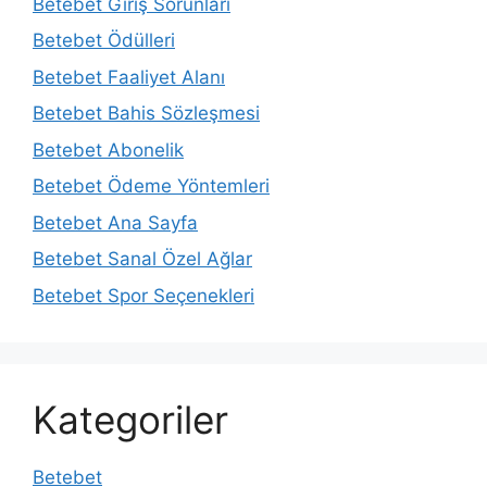
Betebet Giriş Sorunları
Betebet Ödülleri
Betebet Faaliyet Alanı
Betebet Bahis Sözleşmesi
Betebet Abonelik
Betebet Ödeme Yöntemleri
Betebet Ana Sayfa
Betebet Sanal Özel Ağlar
Betebet Spor Seçenekleri
Kategoriler
Betebet