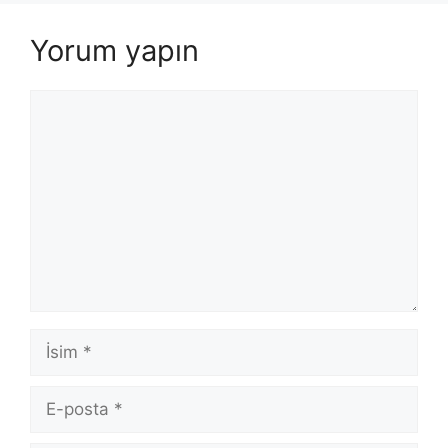
Yorum yapın
Yorum
İsim
E-
posta