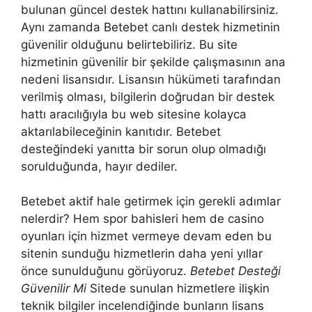
bulunan güncel destek hattını kullanabilirsiniz.
Aynı zamanda Betebet canlı destek hizmetinin
güvenilir olduğunu belirtebiliriz. Bu site
hizmetinin güvenilir bir şekilde çalışmasının ana
nedeni lisansıdır. Lisansın hükümeti tarafından
verilmiş olması, bilgilerin doğrudan bir destek
hattı aracılığıyla bu web sitesine kolayca
aktarılabileceğinin kanıtıdır. Betebet
desteğindeki yanıtta bir sorun olup olmadığı
sorulduğunda, hayır dediler.
Betebet aktif hale getirmek için gerekli adımlar
nelerdir? Hem spor bahisleri hem de casino
oyunları için hizmet vermeye devam eden bu
sitenin sunduğu hizmetlerin daha yeni yıllar
önce sunulduğunu görüyoruz.
Betebet Desteği
Güvenilir Mi
Sitede sunulan hizmetlere ilişkin
teknik bilgiler incelendiğinde bunların lisans