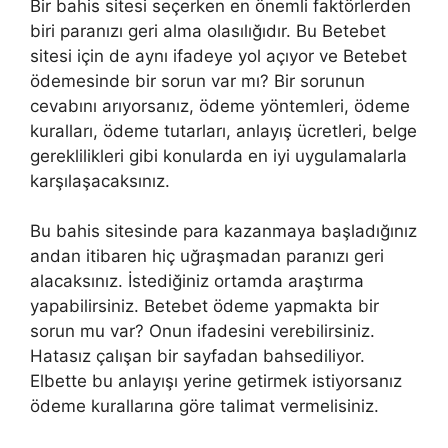
Bir bahis sitesi seçerken en önemli faktörlerden
biri paranızı geri alma olasılığıdır. Bu Betebet
sitesi için de aynı ifadeye yol açıyor ve Betebet
ödemesinde bir sorun var mı? Bir sorunun
cevabını arıyorsanız, ödeme yöntemleri, ödeme
kuralları, ödeme tutarları, anlayış ücretleri, belge
gereklilikleri gibi konularda en iyi uygulamalarla
karşılaşacaksınız.
Bu bahis sitesinde para kazanmaya başladığınız
andan itibaren hiç uğraşmadan paranızı geri
alacaksınız. İstediğiniz ortamda araştırma
yapabilirsiniz. Betebet ödeme yapmakta bir
sorun mu var? Onun ifadesini verebilirsiniz.
Hatasız çalışan bir sayfadan bahsediliyor.
Elbette bu anlayışı yerine getirmek istiyorsanız
ödeme kurallarına göre talimat vermelisiniz.