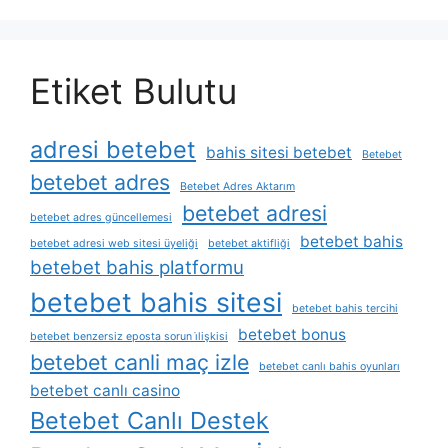
Etiket Bulutu
adresi betebet
bahis sitesi betebet
Betebet
betebet adres
Betebet Adres Aktarım
betebet adresi
betebet adres güncellemesi
betebet bahis
betebet adresi web sitesi üyeliği
betebet aktifliği
betebet bahis platformu
betebet bahis sitesi
betebet bahis tercihi
betebet bonus
betebet benzersiz eposta sorun i̇lişkisi
betebet canli maç izle
betebet canlı bahis oyunları
betebet canlı casino
Betebet Canlı Destek