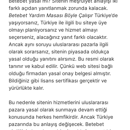
Betebet yasal mı? Sitenin meşruiyet anlayışı iki
farklı açıdan yanıtlanmak zorunda kalacak.
Betebet Yardım Masası Böyle Çalışır
Türkiye’de
yaşıyorsanız, Türkiye ile ilgili bu siteye üye
olmayı planlıyorsanız ve hizmet almayı
seçerseniz, alacağınız yanıt farklı olacaktır.
Ancak aynı soruyu uluslararası pazarla ilgili
olarak sorarsanız, sitenin piyasada oldukça
yasal olduğu yanıtını alırsınız. Bu resmi olarak
tanınır ve kabul edilir. Çünkü web sitesi bağlı
olduğu firmadan yasal onay belgesi almıştır.
Bildiğiniz gibi lisans sertifikası gerçektir ve
yürürlükte kalır.
Bu nedenle sitenin hizmetlerini uluslararası
pazara yasal olarak sunmaya devam ettiği
konusunda herkes hemfikirdir. Ancak Türkiye
pazarında bu anlayış değişecek. Betebet