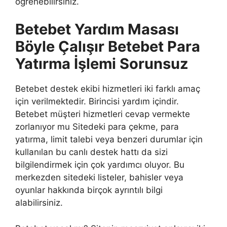
öğrenebilirsiniz.
Betebet Yardım Masası
Böyle Çalışır Betebet Para
Yatırma İşlemi Sorunsuz
Betebet destek ekibi hizmetleri iki farklı amaç
için verilmektedir. Birincisi yardım içindir.
Betebet müşteri hizmetleri cevap vermekte
zorlanıyor mu Sitedeki para çekme, para
yatırma, limit talebi veya benzeri durumlar için
kullanılan bu canlı destek hattı da sizi
bilgilendirmek için çok yardımcı oluyor. Bu
merkezden sitedeki listeler, bahisler veya
oyunlar hakkında birçok ayrıntılı bilgi
alabilirsiniz.