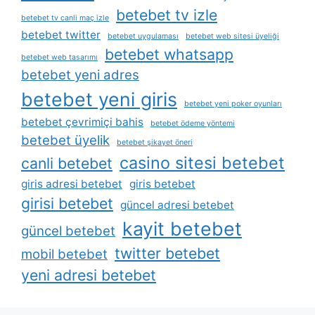
betebet tv izle
betebet tv canli maç izle
betebet twitter
betebet uygulaması
betebet web sitesi üyeliği
betebet whatsapp
betebet web tasarımı
betebet yeni adres
betebet yeni giris
betebet yeni poker oyunları
betebet çevrimiçi bahis
betebet ödeme yöntemi
betebet üyelik
betebet şikayet öneri
casino sitesi betebet
canli betebet
giris adresi betebet
giris betebet
girisi betebet
güncel adresi betebet
kayit betebet
güncel betebet
twitter betebet
mobil betebet
yeni adresi betebet