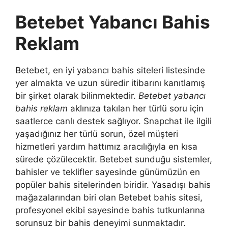
Betebet Yabancı Bahis
Reklam
Betebet, en iyi yabancı bahis siteleri listesinde
yer almakta ve uzun süredir itibarını kanıtlamış
bir şirket olarak bilinmektedir.
Betebet yabancı
bahis reklam
aklınıza takılan her türlü soru için
saatlerce canlı destek sağlıyor. Snapchat ile ilgili
yaşadığınız her türlü sorun, özel müşteri
hizmetleri yardım hattımız aracılığıyla en kısa
sürede çözülecektir. Betebet sunduğu sistemler,
bahisler ve teklifler sayesinde günümüzün en
popüler bahis sitelerinden biridir. Yasadışı bahis
mağazalarından biri olan Betebet bahis sitesi,
profesyonel ekibi sayesinde bahis tutkunlarına
sorunsuz bir bahis deneyimi sunmaktadır.