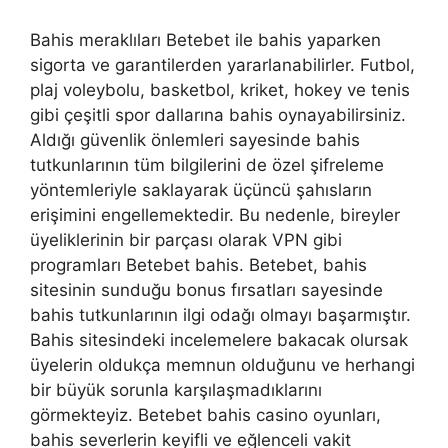
Bahis meraklıları Betebet ile bahis yaparken
sigorta ve garantilerden yararlanabilirler. Futbol,
​​plaj voleybolu, basketbol, ​​kriket, hokey ve tenis
gibi çeşitli spor dallarına bahis oynayabilirsiniz.
Aldığı güvenlik önlemleri sayesinde bahis
tutkunlarının tüm bilgilerini de özel şifreleme
yöntemleriyle saklayarak üçüncü şahısların
erişimini engellemektedir. Bu nedenle, bireyler
üyeliklerinin bir parçası olarak VPN gibi
programları Betebet bahis. Betebet, bahis
sitesinin sunduğu bonus fırsatları sayesinde
bahis tutkunlarının ilgi odağı olmayı başarmıştır.
Bahis sitesindeki incelemelere bakacak olursak
üyelerin oldukça memnun olduğunu ve herhangi
bir büyük sorunla karşılaşmadıklarını
görmekteyiz. Betebet bahis casino oyunları,
bahis severlerin keyifli ve eğlenceli vakit