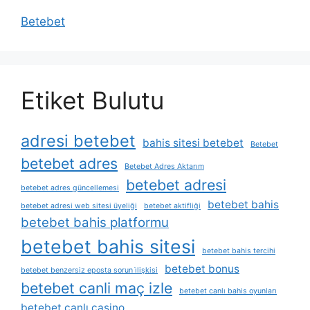
Betebet
Etiket Bulutu
adresi betebet
bahis sitesi betebet
Betebet
betebet adres
Betebet Adres Aktarım
betebet adresi
betebet adres güncellemesi
betebet bahis
betebet adresi web sitesi üyeliği
betebet aktifliği
betebet bahis platformu
betebet bahis sitesi
betebet bahis tercihi
betebet bonus
betebet benzersiz eposta sorun i̇lişkisi
betebet canli maç izle
betebet canlı bahis oyunları
betebet canlı casino