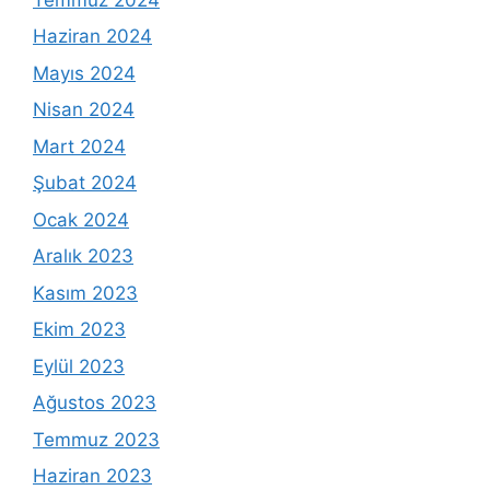
Haziran 2024
Mayıs 2024
Nisan 2024
Mart 2024
Şubat 2024
Ocak 2024
Aralık 2023
Kasım 2023
Ekim 2023
Eylül 2023
Ağustos 2023
Temmuz 2023
Haziran 2023