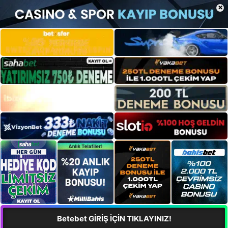
×
Betebet GİRİŞ İÇİN TIKLAYINIZ!