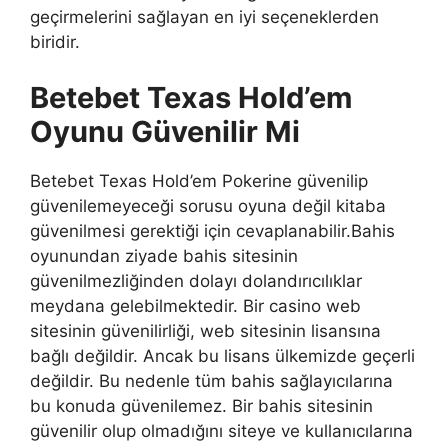
geçirmelerini sağlayan en iyi seçeneklerden
biridir.
Betebet Texas Hold’em
Oyunu Güvenilir Mi
Betebet Texas Hold’em Pokerine güvenilip
güvenilemeyeceği sorusu oyuna değil kitaba
güvenilmesi gerektiği için cevaplanabilir.Bahis
oyunundan ziyade bahis sitesinin
güvenilmezliğinden dolayı dolandırıcılıklar
meydana gelebilmektedir. Bir casino web
sitesinin güvenilirliği, web sitesinin lisansına
bağlı değildir. Ancak bu lisans ülkemizde geçerli
değildir. Bu nedenle tüm bahis sağlayıcılarına
bu konuda güvenilemez. Bir bahis sitesinin
güvenilir olup olmadığını siteye ve kullanıcılarına