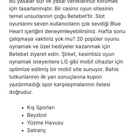
Bu yasalar sizi ve yasal varlıklarınızı korumak
için tasarlanmıştır. Bir casino oyun sitesinin
temel unsurlarının çoğu Betebet’tir. Slot
oyunlarını seven kullanıcıların çok sevdiği Blue
Heart içeriğini deneyimleyebilirsiniz. Hafta sonu
çalışmaya vaktiniz yok mu? 20 popüler oyunu
oynamak ve özel hediyeler kazanmak için
Betebet ziyaret edin. Şirket, kesintisiz oyun
oynamak isteyenlere LG gibi mobil cihazlar için
optimize edilmiş bir mobil site sunuyor. Bahis
tutkunlarının ilk yarı sonuçlarına kupon
yazdırmadığı spor karşılaşmalarının listesi
doğrudur.
Kış Sporları
Beyzbol
Yüzme Havuzu
Satranç