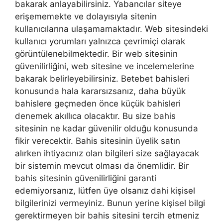
bakarak anlayabilirsiniz. Yabancılar siteye
erişememekte ve dolayısıyla sitenin
kullanıcılarına ulaşamamaktadır. Web sitesindeki
kullanıcı yorumları yalnızca çevrimiçi olarak
görüntülenebilmektedir. Bir web sitesinin
güvenilirliğini, web sitesine ve incelemelerine
bakarak belirleyebilirsiniz. Betebet bahisleri
konusunda hala kararsızsanız, daha büyük
bahislere geçmeden önce küçük bahisleri
denemek akıllıca olacaktır. Bu size bahis
sitesinin ne kadar güvenilir olduğu konusunda
fikir verecektir. Bahis sitesinin üyelik satın
alırken ihtiyacınız olan bilgileri size sağlayacak
bir sistemin mevcut olması da önemlidir. Bir
bahis sitesinin güvenilirliğini garanti
edemiyorsanız, lütfen üye olsanız dahi kişisel
bilgilerinizi vermeyiniz. Bunun yerine kişisel bilgi
gerektirmeyen bir bahis sitesini tercih etmeniz