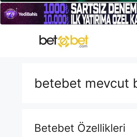
İçeriğe
atla
betebet mevcut 
Betebet Özellikleri