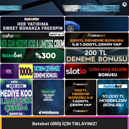
×
Betebet GİRİŞ İÇİN TIKLAYINIZ!