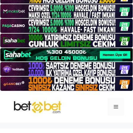
İçeriğe
atla
Menü