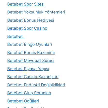
Betebet Spor Sitesi
Betebet Yoksunluk Yöntemleri
Betebet Bonus Hediyesi
Betebet Spor Casino
Betebet
Betebet Bingo Oyunları
Betebet Bonus Kazanımı
Betebet Mevduat Süreci
Betebet Piyasa Yapısı
Betebet Casino Kazançları
Betebet Endüstri Değişiklikleri
Betebet Giriş Sorunları
Betebet Ödülleri