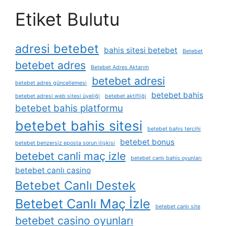
Etiket Bulutu
adresi betebet
bahis sitesi betebet
Betebet
betebet adres
Betebet Adres Aktarım
betebet adresi
betebet adres güncellemesi
betebet bahis
betebet adresi web sitesi üyeliği
betebet aktifliği
betebet bahis platformu
betebet bahis sitesi
betebet bahis tercihi
betebet bonus
betebet benzersiz eposta sorun i̇lişkisi
betebet canli maç izle
betebet canlı bahis oyunları
betebet canlı casino
Betebet Canlı Destek
Betebet Canlı Maç İzle
betebet canlı site
betebet casino oyunları