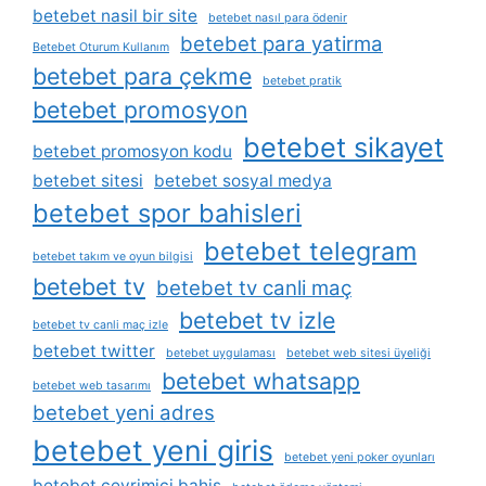
betebet nasil bir site
betebet nasıl para ödenir
betebet para yatirma
Betebet Oturum Kullanım
betebet para çekme
betebet pratik
betebet promosyon
betebet sikayet
betebet promosyon kodu
betebet sitesi
betebet sosyal medya
betebet spor bahisleri
betebet telegram
betebet takım ve oyun bilgisi
betebet tv
betebet tv canli maç
betebet tv izle
betebet tv canli maç izle
betebet twitter
betebet uygulaması
betebet web sitesi üyeliği
betebet whatsapp
betebet web tasarımı
betebet yeni adres
betebet yeni giris
betebet yeni poker oyunları
betebet çevrimiçi bahis