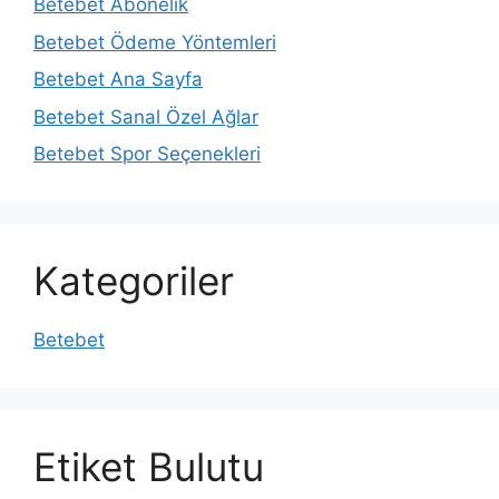
Betebet Abonelik
Betebet Ödeme Yöntemleri
Betebet Ana Sayfa
Betebet Sanal Özel Ağlar
Betebet Spor Seçenekleri
Kategoriler
Betebet
Etiket Bulutu