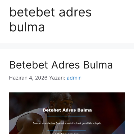
betebet adres
bulma
Betebet Adres Bulma
Haziran 4, 2026
Yazarı:
admin