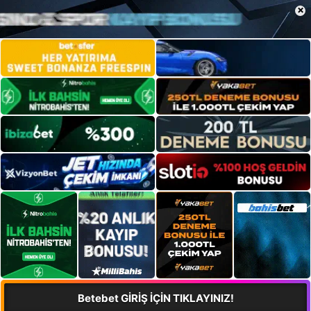
×
Betebet GİRİŞ İÇİN TIKLAYINIZ!