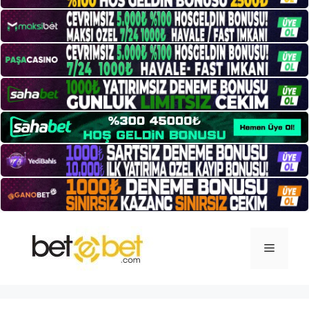
İçeriğe
atla
Menü