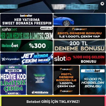
×
Betebet GİRİŞ İÇİN TIKLAYINIZ!