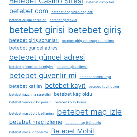
Betebet Casino Sitesi
betebet cazip faiz
betebet com
betebet doğrudan bağlantı
betebet erişim adresleri
betebet gerçekler
betebet girisi
betebet giriş
betebet giriş sorunları
betebet giriş ve hesap satın alma
betebet güncel adres
betebet güncel adresi
betebet güncel bahis erişimi
betebet güncelleme
betebet güvenlir mi
betebet hemen kayıt
betebet kayıt
betebet katılın
betebet kayıt poker
betebet kaç oldu
betebet kazanma stratejisi
betebet keno sic bo penaltı
betebet kolay bonus
betebet maç izle
betebet masaüstü bağlantısı
betebet maç izleme
betebet maç önü bahis
Betebet Mobil
betebet mesaj gönderme