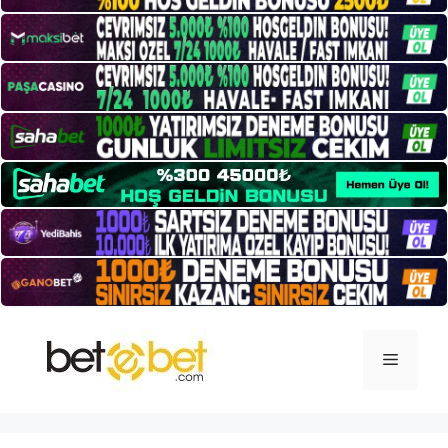
İçeriğe
atla
Menü