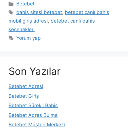
Kategoriler
Betebet
Etiketler
bahis sitesi betebet
,
betebet canlı bahis
mobil giriş adresi
,
betebet canlı bahis
seçenekleri
Yorum yap
Son Yazılar
Betebet Adresi
Betebet Giriş
Betebet Sürekli Bahis
Betebet Adres Bulma
Betebet Müşteri Merkezi