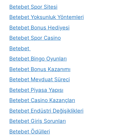
Betebet Spor Sitesi
Betebet Yoksunluk Yöntemleri
Betebet Bonus Hediyesi
Betebet Spor Casino
Betebet
Betebet Bingo Oyunları
Betebet Bonus Kazanımı
Betebet Mevduat Süreci
Betebet Piyasa Yapısı
Betebet Casino Kazançları
Betebet Endüstri Değişiklikleri
Betebet Giriş Sorunları
Betebet Ödülleri