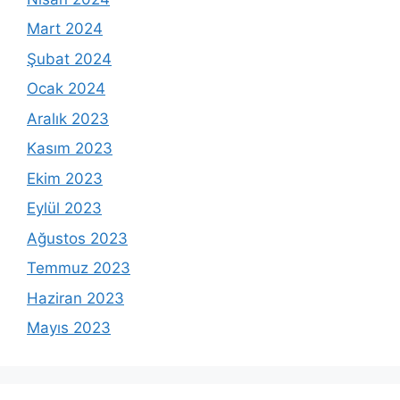
Mart 2024
Şubat 2024
Ocak 2024
Aralık 2023
Kasım 2023
Ekim 2023
Eylül 2023
Ağustos 2023
Temmuz 2023
Haziran 2023
Mayıs 2023