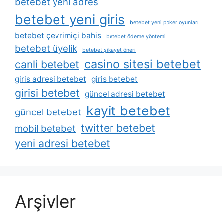
betebet yeni adres
betebet yeni giris
betebet yeni poker oyunları
betebet çevrimiçi bahis
betebet ödeme yöntemi
betebet üyelik
betebet şikayet öneri
casino sitesi betebet
canli betebet
giris adresi betebet
giris betebet
girisi betebet
güncel adresi betebet
kayit betebet
güncel betebet
twitter betebet
mobil betebet
yeni adresi betebet
Arşivler