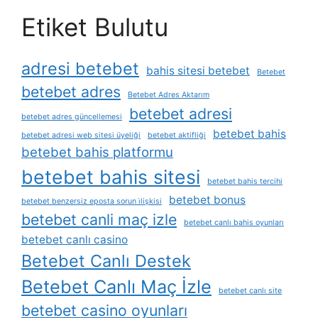
Etiket Bulutu
adresi betebet
bahis sitesi betebet
Betebet
betebet adres
Betebet Adres Aktarım
betebet adresi
betebet adres güncellemesi
betebet bahis
betebet adresi web sitesi üyeliği
betebet aktifliği
betebet bahis platformu
betebet bahis sitesi
betebet bahis tercihi
betebet bonus
betebet benzersiz eposta sorun i̇lişkisi
betebet canli maç izle
betebet canlı bahis oyunları
betebet canlı casino
Betebet Canlı Destek
Betebet Canlı Maç İzle
betebet canlı site
betebet casino oyunları