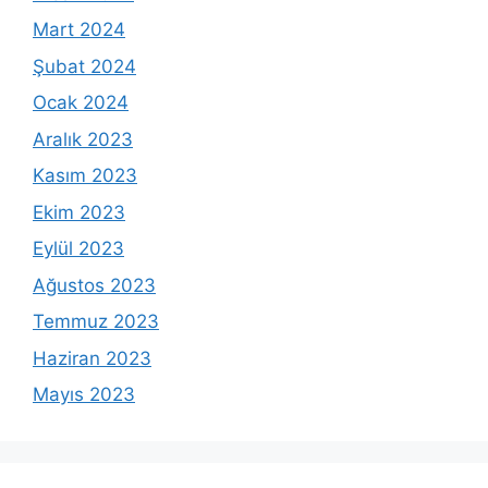
Mart 2024
Şubat 2024
Ocak 2024
Aralık 2023
Kasım 2023
Ekim 2023
Eylül 2023
Ağustos 2023
Temmuz 2023
Haziran 2023
Mayıs 2023