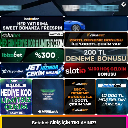
×
Betebet GİRİŞ İÇİN TIKLAYINIZ!