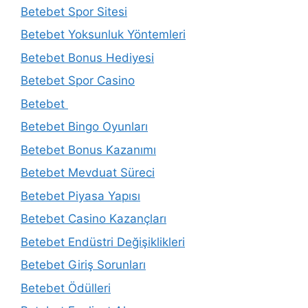
Betebet Spor Sitesi
Betebet Yoksunluk Yöntemleri
Betebet Bonus Hediyesi
Betebet Spor Casino
Betebet
Betebet Bingo Oyunları
Betebet Bonus Kazanımı
Betebet Mevduat Süreci
Betebet Piyasa Yapısı
Betebet Casino Kazançları
Betebet Endüstri Değişiklikleri
Betebet Giriş Sorunları
Betebet Ödülleri