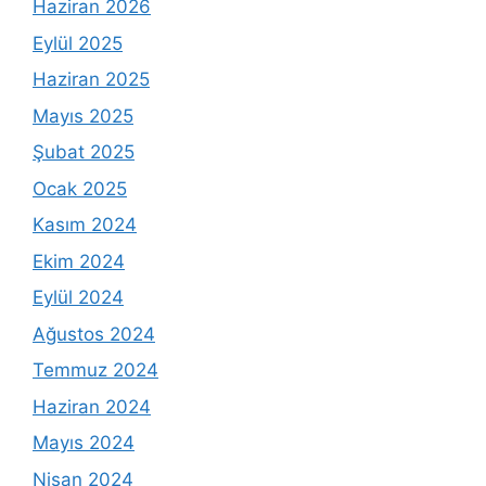
Haziran 2026
Eylül 2025
Haziran 2025
Mayıs 2025
Şubat 2025
Ocak 2025
Kasım 2024
Ekim 2024
Eylül 2024
Ağustos 2024
Temmuz 2024
Haziran 2024
Mayıs 2024
Nisan 2024