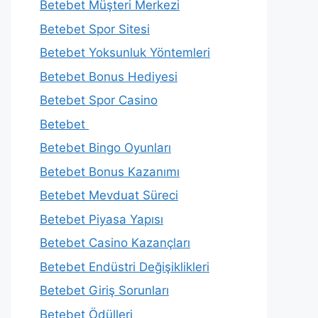
Betebet Müşteri Merkezi
Betebet Spor Sitesi
Betebet Yoksunluk Yöntemleri
Betebet Bonus Hediyesi
Betebet Spor Casino
Betebet
Betebet Bingo Oyunları
Betebet Bonus Kazanımı
Betebet Mevduat Süreci
Betebet Piyasa Yapısı
Betebet Casino Kazançları
Betebet Endüstri Değişiklikleri
Betebet Giriş Sorunları
Betebet Ödülleri