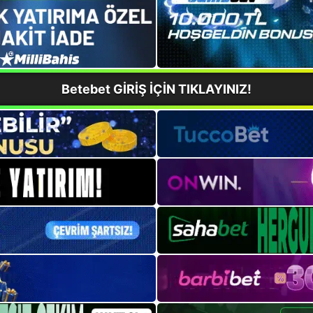
Betebet GİRİŞ İÇİN TIKLAYINIZ!