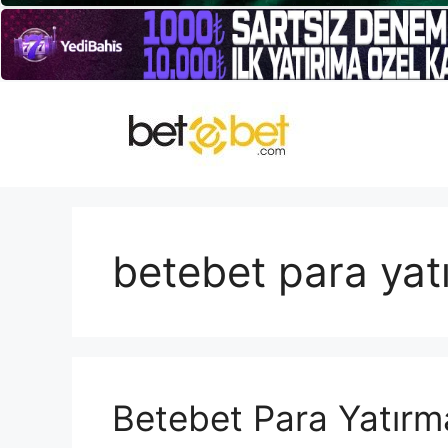
İçeriğe
atla
betebet para yat
Betebet Para Yatırm