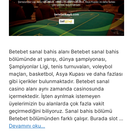
Betebet sanal bahis alanı Betebet sanal bahis
bölümünde at yarışı, dünya şampiyonası,
Şampiyonlar Ligi, tenis turnuvaları, voleybol
maçları, basketbol, ​​Asya Kupası ve daha fazlası
gibi içerikler bulunmaktadır. Betebet sanal
casino alanı aynı zamanda casinosunda
içermektedir. İşten ayrılmak istemeyen
üyelerimizin bu alanlarda çok fazla vakit
geçirmediğini biliyoruz. Sanal bahis bölümü
Betebet bölümünden farklı çalışır. Burada slot …
Devamını oku…