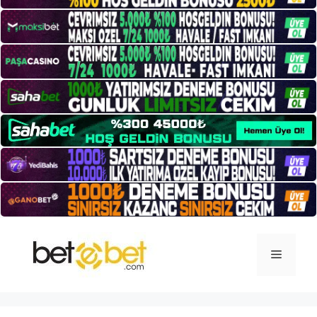
İçeriğe
atla
Menü