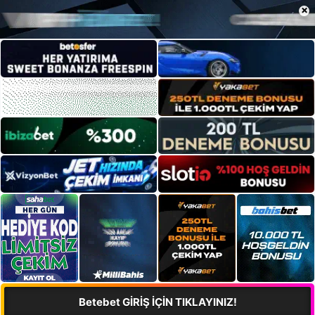
×
Betebet GİRİŞ İÇİN TIKLAYINIZ!