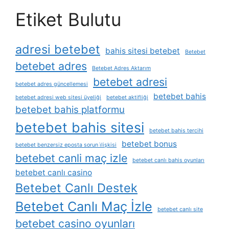
Etiket Bulutu
adresi betebet
bahis sitesi betebet
Betebet
betebet adres
Betebet Adres Aktarım
betebet adresi
betebet adres güncellemesi
betebet bahis
betebet adresi web sitesi üyeliği
betebet aktifliği
betebet bahis platformu
betebet bahis sitesi
betebet bahis tercihi
betebet bonus
betebet benzersiz eposta sorun i̇lişkisi
betebet canli maç izle
betebet canlı bahis oyunları
betebet canlı casino
Betebet Canlı Destek
Betebet Canlı Maç İzle
betebet canlı site
betebet casino oyunları