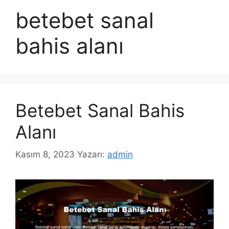
betebet sanal
bahis alanı
Betebet Sanal Bahis
Alanı
Kasım 8, 2023
Yazarı:
admin