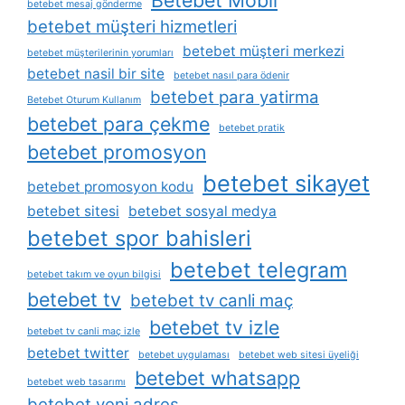
Betebet Mobil
betebet mesaj gönderme
betebet müşteri hizmetleri
betebet müşteri merkezi
betebet müşterilerinin yorumları
betebet nasil bir site
betebet nasıl para ödenir
betebet para yatirma
Betebet Oturum Kullanım
betebet para çekme
betebet pratik
betebet promosyon
betebet sikayet
betebet promosyon kodu
betebet sitesi
betebet sosyal medya
betebet spor bahisleri
betebet telegram
betebet takım ve oyun bilgisi
betebet tv
betebet tv canli maç
betebet tv izle
betebet tv canli maç izle
betebet twitter
betebet uygulaması
betebet web sitesi üyeliği
betebet whatsapp
betebet web tasarımı
betebet yeni adres