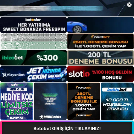
×
Betebet GİRİŞ İÇİN TIKLAYINIZ!