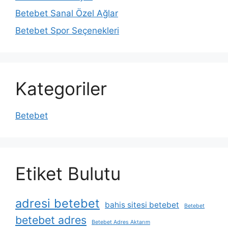
Betebet Sanal Özel Ağlar
Betebet Spor Seçenekleri
Kategoriler
Betebet
Etiket Bulutu
adresi betebet
bahis sitesi betebet
Betebet
betebet adres
Betebet Adres Aktarım