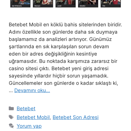
Betebet Mobil en köklü bahis sitelerinden biridir.
Adını özellikle son günlerde daha sık duymaya
başlamamız da analizleri artırıyor. Günümüz
şartlarında en sık karşılaşılan sorun devam
eden bir adres değişikliğinin kesintiye
uğramasıdır. Bu noktada karşımıza zararsız bir
casino sitesi çıktı. Betebet yeni giriş adresi
sayesinde yıllardır hiçbir sorun yaşamadık.
Güncellemeler son günlerde o kadar sıklaştı ki,
…
Devamını oku…
Kategoriler
Betebet
Etiketler
Betebet Mobil
,
Betebet Son Adresi
Yorum yap