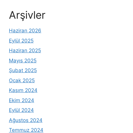
Arşivler
Haziran 2026
Eylül 2025
Haziran 2025
Mayıs 2025
Şubat 2025
Ocak 2025
Kasım 2024
Ekim 2024
Eylül 2024
Ağustos 2024
Temmuz 2024