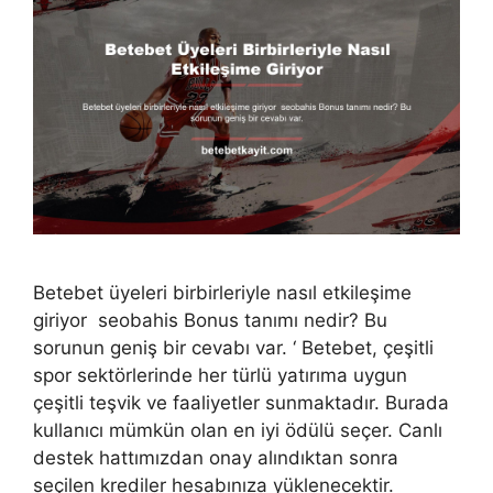
Betebet üyeleri birbirleriyle nasıl etkileşime
giriyor seobahis Bonus tanımı nedir? Bu
sorunun geniş bir cevabı var. ‘ Betebet, çeşitli
spor sektörlerinde her türlü yatırıma uygun
çeşitli teşvik ve faaliyetler sunmaktadır. Burada
kullanıcı mümkün olan en iyi ödülü seçer. Canlı
destek hattımızdan onay alındıktan sonra
seçilen krediler hesabınıza yüklenecektir.