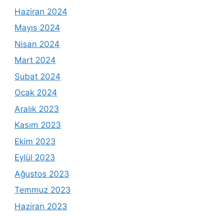
Haziran 2024
Mayıs 2024
Nisan 2024
Mart 2024
Şubat 2024
Ocak 2024
Aralık 2023
Kasım 2023
Ekim 2023
Eylül 2023
Ağustos 2023
Temmuz 2023
Haziran 2023