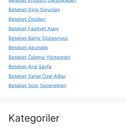
Betebet Endüstri Değişiklikleri
Betebet Giriş Sorunları
Betebet Ödülleri
Betebet Faaliyet Alanı
Betebet Bahis Sözleşmesi
Betebet Abonelik
Betebet Ödeme Yöntemleri
Betebet Ana Sayfa
Betebet Sanal Özel Ağlar
Betebet Spor Seçenekleri
Kategoriler