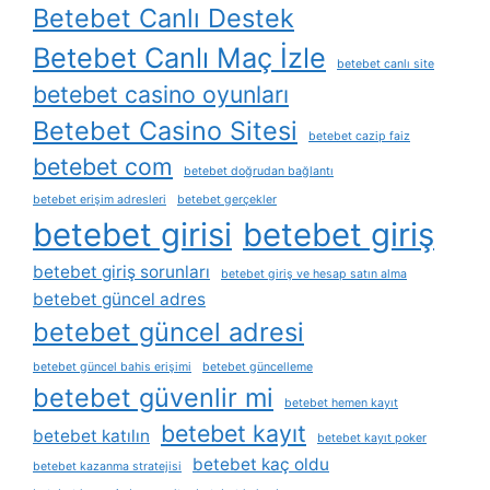
Betebet Canlı Destek
Betebet Canlı Maç İzle
betebet canlı site
betebet casino oyunları
Betebet Casino Sitesi
betebet cazip faiz
betebet com
betebet doğrudan bağlantı
betebet erişim adresleri
betebet gerçekler
betebet girisi
betebet giriş
betebet giriş sorunları
betebet giriş ve hesap satın alma
betebet güncel adres
betebet güncel adresi
betebet güncel bahis erişimi
betebet güncelleme
betebet güvenlir mi
betebet hemen kayıt
betebet kayıt
betebet katılın
betebet kayıt poker
betebet kaç oldu
betebet kazanma stratejisi