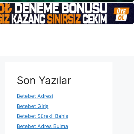
Son Yazılar
Betebet Adresi
Betebet Giriş
Betebet Sürekli Bahis
Betebet Adres Bulma