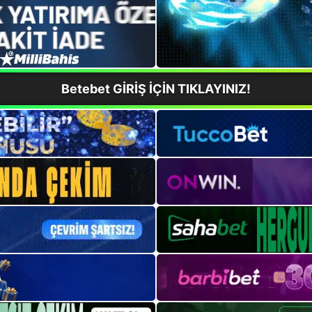
Betebet GİRİŞ İÇİN TIKLAYINIZ!