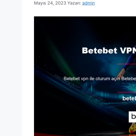
Mayıs 24, 2023
Yazarı:
admin