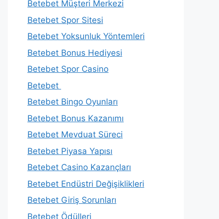
Betebet Müşteri Merkezi
Betebet Spor Sitesi
Betebet Yoksunluk Yöntemleri
Betebet Bonus Hediyesi
Betebet Spor Casino
Betebet
Betebet Bingo Oyunları
Betebet Bonus Kazanımı
Betebet Mevduat Süreci
Betebet Piyasa Yapısı
Betebet Casino Kazançları
Betebet Endüstri Değişiklikleri
Betebet Giriş Sorunları
Betebet Ödülleri