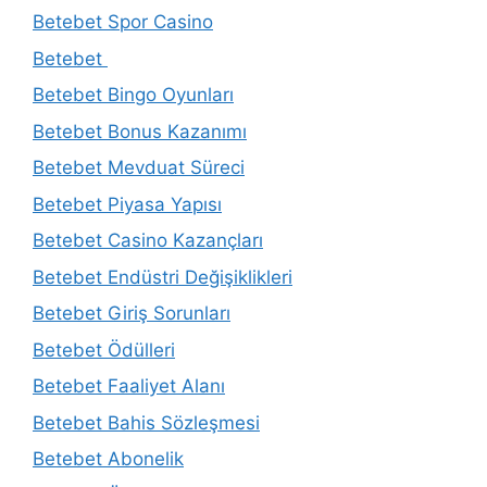
Betebet Spor Casino
Betebet
Betebet Bingo Oyunları
Betebet Bonus Kazanımı
Betebet Mevduat Süreci
Betebet Piyasa Yapısı
Betebet Casino Kazançları
Betebet Endüstri Değişiklikleri
Betebet Giriş Sorunları
Betebet Ödülleri
Betebet Faaliyet Alanı
Betebet Bahis Sözleşmesi
Betebet Abonelik