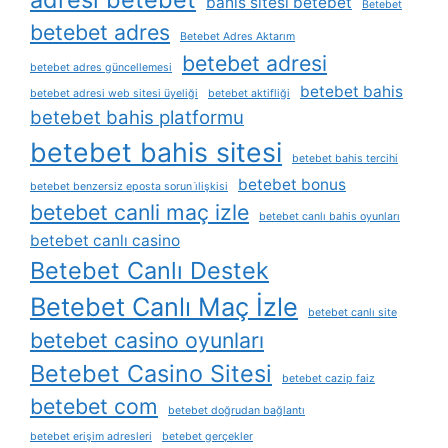
bahis sitesi betebet
Betebet
betebet adres
Betebet Adres Aktarım
betebet adresi
betebet adres güncellemesi
betebet bahis
betebet adresi web sitesi üyeliği
betebet aktifliği
betebet bahis platformu
betebet bahis sitesi
betebet bahis tercihi
betebet bonus
betebet benzersiz eposta sorun i̇lişkisi
betebet canli maç izle
betebet canlı bahis oyunları
betebet canlı casino
Betebet Canlı Destek
Betebet Canlı Maç İzle
betebet canlı site
betebet casino oyunları
Betebet Casino Sitesi
betebet cazip faiz
betebet com
betebet doğrudan bağlantı
betebet erişim adresleri
betebet gerçekler