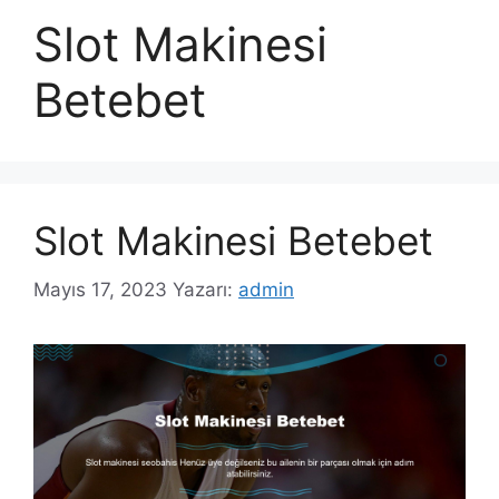
Slot Makinesi
Betebet
Slot Makinesi Betebet
Mayıs 17, 2023
Yazarı:
admin