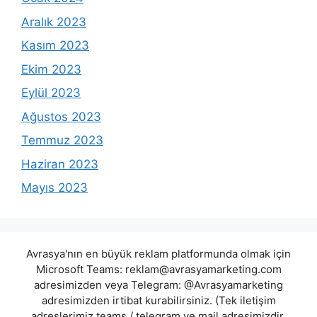
Aralık 2023
Kasım 2023
Ekim 2023
Eylül 2023
Ağustos 2023
Temmuz 2023
Haziran 2023
Mayıs 2023
Avrasya'nın en büyük reklam platformunda olmak için
Microsoft Teams:
reklam@avrasyamarketing.com
adresimizden veya Telegram: @Avrasyamarketing
adresimizden irtibat kurabilirsiniz. (Tek iletişim
adreslerimiz teams / telegram ve mail adresimizdir.