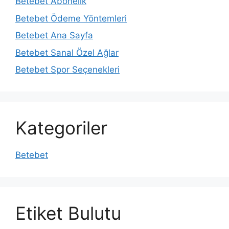
Betebet Abonelik
Betebet Ödeme Yöntemleri
Betebet Ana Sayfa
Betebet Sanal Özel Ağlar
Betebet Spor Seçenekleri
Kategoriler
Betebet
Etiket Bulutu