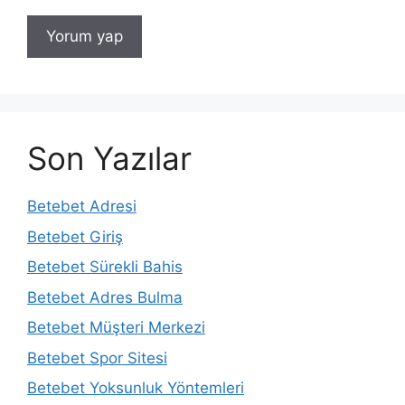
Son Yazılar
Betebet Adresi
Betebet Giriş
Betebet Sürekli Bahis
Betebet Adres Bulma
Betebet Müşteri Merkezi
Betebet Spor Sitesi
Betebet Yoksunluk Yöntemleri