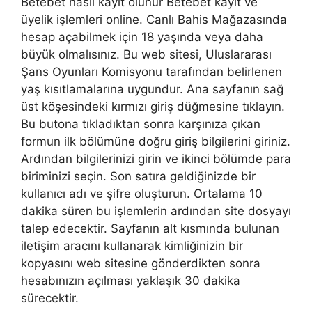
Betebet nasıl kayıt olunur Betebet kayıt ve
üyelik işlemleri online. Canlı Bahis Mağazasında
hesap açabilmek için 18 yaşında veya daha
büyük olmalısınız. Bu web sitesi, Uluslararası
Şans Oyunları Komisyonu tarafından belirlenen
yaş kısıtlamalarına uygundur. Ana sayfanın sağ
üst köşesindeki kırmızı giriş düğmesine tıklayın.
Bu butona tıkladıktan sonra karşınıza çıkan
formun ilk bölümüne doğru giriş bilgilerini giriniz.
Ardından bilgilerinizi girin ve ikinci bölümde para
biriminizi seçin. Son satıra geldiğinizde bir
kullanıcı adı ve şifre oluşturun. Ortalama 10
dakika süren bu işlemlerin ardından site dosyayı
talep edecektir. Sayfanın alt kısmında bulunan
iletişim aracını kullanarak kimliğinizin bir
kopyasını web sitesine gönderdikten sonra
hesabınızın açılması yaklaşık 30 dakika
sürecektir.