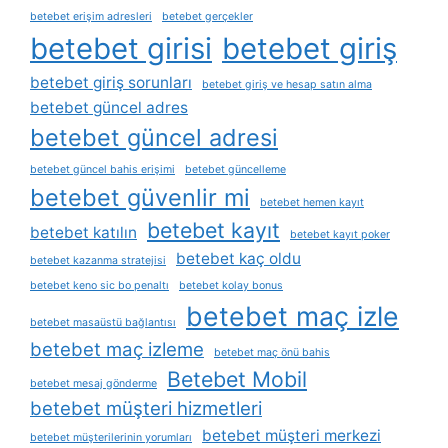
betebet erişim adresleri
betebet gerçekler
betebet girisi
betebet giriş
betebet giriş sorunları
betebet giriş ve hesap satın alma
betebet güncel adres
betebet güncel adresi
betebet güncel bahis erişimi
betebet güncelleme
betebet güvenlir mi
betebet hemen kayıt
betebet kayıt
betebet katılın
betebet kayıt poker
betebet kaç oldu
betebet kazanma stratejisi
betebet keno sic bo penaltı
betebet kolay bonus
betebet maç izle
betebet masaüstü bağlantısı
betebet maç izleme
betebet maç önü bahis
Betebet Mobil
betebet mesaj gönderme
betebet müşteri hizmetleri
betebet müşteri merkezi
betebet müşterilerinin yorumları