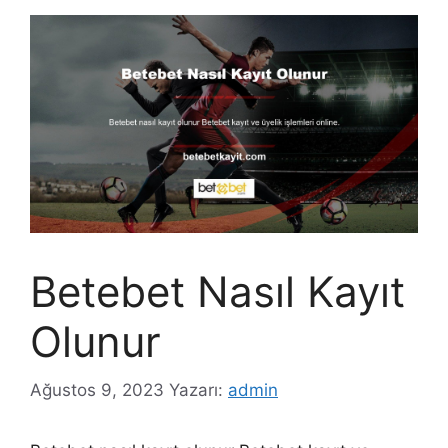
Betebet Nasıl Kayıt
Olunur
Ağustos 9, 2023
Yazarı:
admin