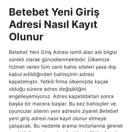
Betebet Yeni Giriş
Adresi Nasıl Kayıt
Olunur
Betebet Yeni Giriş Adresi isimli alan adı bilgisi
sürekli olarak güncellenmektedir. Ülkemize
hizmet veren tüm canlı bahis siteleri yasa dışı
kabul edildiğinden bahisçinin adresi
kapatılmıştır. Yetkili firma ülkemizde kaçak
olduğu sürece adres değişikliğini
engelleyemiyoruz. Adres kapatıldıktan sonra
başka bir macera başlar. Bu kez bahisçiler ve
oyuncular sitenin yeni adresini ziyaret
Betebet
yeni giriş adresi nasıl kayıt olunur
etmeye
çalışacak. Bu nedenle arama motorlarına girerek