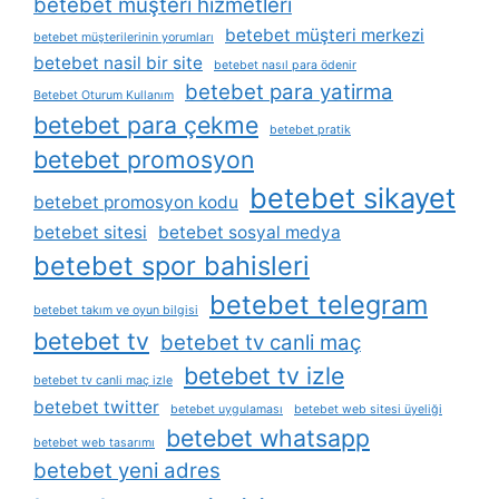
betebet müşteri hizmetleri
betebet müşteri merkezi
betebet müşterilerinin yorumları
betebet nasil bir site
betebet nasıl para ödenir
betebet para yatirma
Betebet Oturum Kullanım
betebet para çekme
betebet pratik
betebet promosyon
betebet sikayet
betebet promosyon kodu
betebet sitesi
betebet sosyal medya
betebet spor bahisleri
betebet telegram
betebet takım ve oyun bilgisi
betebet tv
betebet tv canli maç
betebet tv izle
betebet tv canli maç izle
betebet twitter
betebet uygulaması
betebet web sitesi üyeliği
betebet whatsapp
betebet web tasarımı
betebet yeni adres