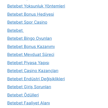
Betebet Yoksunluk Yöntemleri
Betebet Bonus Hediyesi
Betebet Spor Casino
Betebet
Betebet Bingo Oyunları
Betebet Bonus Kazanımı
Betebet Mevduat Süreci
Betebet Piyasa Yapısı
Betebet Casino Kazançları
Betebet Endüstri Değişiklikleri
Betebet Giriş Sorunları
Betebet Ödülleri
Betebet Faaliyet Alanı