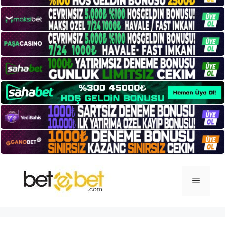
İçeriğe
atla
Menü