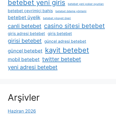
betebet yeni giris
betebet yeni poker oyunları
betebet çevrimiçi bahis
betebet ödeme yöntemi
betebet üyelik
betebet şikayet öneri
casino sitesi betebet
canli betebet
giris adresi betebet
giris betebet
girisi betebet
güncel adresi betebet
kayit betebet
güncel betebet
twitter betebet
mobil betebet
yeni adresi betebet
Arşivler
Haziran 2026